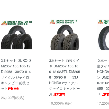
3本セット DURO D
3本セット 前後タイ
２本セッ
M2057 100/100-12
ヤ DM2057 100/10
製タイ
DI2058 130/70-8 ４
0-12 62J/TL DM205
HOND
サイクル ジャイロ
8 130/90-6 TT 53J
ン DM20
キャノピー 前後セ
HONDA 2サイクル
0-12 6
ット
ジャイロキャノピー
055 12
用
TL
26,100円(税込)
19,330円(税込)
17,25