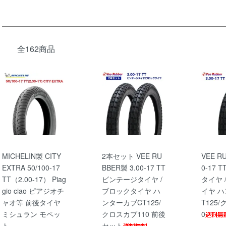
全162商品
MICHELIN製 CITY
2本セット VEE RU
VEE R
EXTRA 50/100-17
BBER製 3.00-17 TT
0-17 
TT（2.00-17） Piag
ビンテージタイヤ /
タイヤ 
gio ciao ピアジオチ
ブロックタイヤ ハ
イヤ 
ャオ等 前後タイヤ
ンターカブCT125/
T125
ミシュラン モペッ
クロスカブ110 前後
0
ト
セット