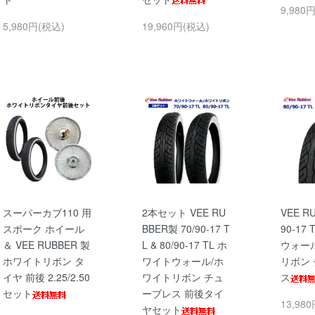
9,980
5,980円(税込)
19,960円(税込)
スーパーカブ110 用
2本セット VEE RU
VEE R
スポーク ホイール
BBER製 70/90-17 T
90-17
＆ VEE RUBBER 製
L & 80/90-17 TL ホ
ウォー
ホワイトリボン タ
ワイトウォール/ホ
リボン
イヤ 前後 2.25/2.50
ワイトリボン チュ
ス
セット
ーブレス 前後タイ
13,98
ヤセット