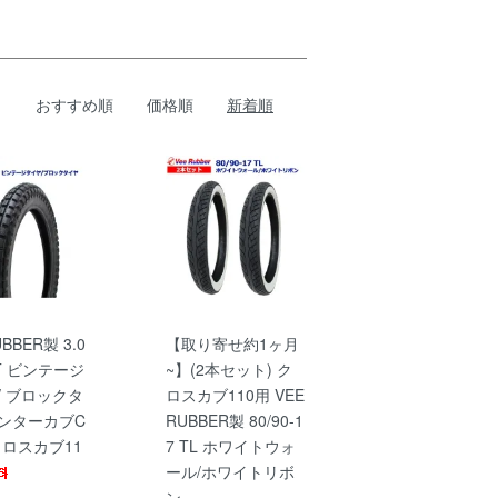
おすすめ順
価格順
新着順
UBBER製 3.0
【取り寄せ約1ヶ月
TT ビンテージ
~】(2本セット) ク
/ ブロックタ
ロスカブ110用 VEE
ハンターカブC
RUBBER製 80/90-1
/クロスカブ11
7 TL ホワイトウォ
ール/ホワイトリボ
ン