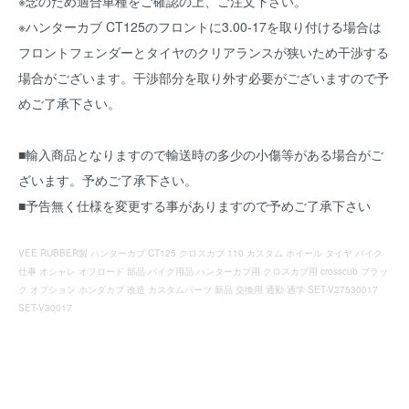
※念のため適合車種をご確認の上、ご注文下さい。
※ハンターカブ CT125のフロントに3.00-17を取り付ける場合は
フロントフェンダーとタイヤのクリアランスが狭いため干渉する
場合がございます。干渉部分を取り外す必要がございますので予
めご了承下さい。
■輸入商品となりますので輸送時の多少の小傷等がある場合がご
ざいます。予めご了承下さい。
■予告無く仕様を変更する事がありますので予めご了承下さい
VEE RUBBER製 ハンターカブ CT125 クロスカブ 110 カスタム ホイール タイヤ バイク
仕事 オシャレ オフロード 部品 バイク用品 ハンターカブ用 クロスカブ用 crosscub ブラッ
ク オプション ホンダカブ 改造 カスタムパーツ 新品 交換用 通勤 通学 SET-V27530017
SET-V30017