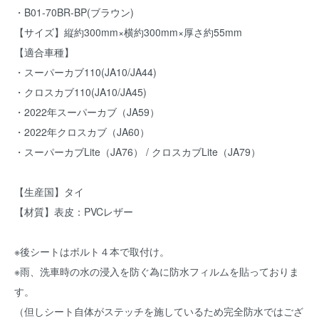
・B01-70BR-BP(ブラウン)
【サイズ】縦約300mm×横約300mm×厚さ約55mm
【適合車種】
・スーパーカブ110(JA10/JA44)
・クロスカブ110(JA10/JA45)
・2022年スーパーカブ（JA59）
・2022年クロスカブ（JA60）
・スーパーカブLite（JA76） / クロスカブLite（JA79）
【生産国】タイ
【材質】表皮：PVCレザー
※後シートはボルト４本で取付け。
※雨、洗車時の水の浸入を防ぐ為に防水フィルムを貼っておりま
す。
（但しシート自体がステッチを施しているため完全防水ではござ