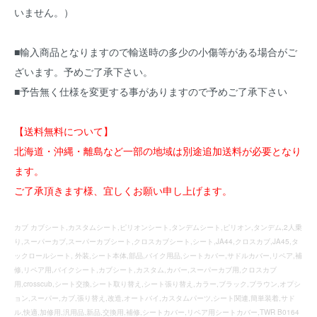
いません。）
■輸入商品となりますので輸送時の多少の小傷等がある場合がご
ざいます。予めご了承下さい。
■予告無く仕様を変更する事がありますので予めご了承下さい
【送料無料について】
北海道・沖縄・離島など一部の地域は別途追加送料が必要となり
ます。
ご了承頂きます様、宜しくお願い申し上げます。
カブ カブシート,カスタムシート,ピリオンシート,タンデムシート,ピリオン,タンデム,2人乗
り,スーパーカブ,スーパーカブシート,クロスカブシート,シート,JA44,クロスカブ,JA45,タ
ックロールシート, 外装,シート本体,部品,バイク用品,シートカバー,サドルカバー,リペア,補
修,リペア用,バイクシート,カブシート,カスタム,カバー,スーパーカブ用,クロスカブ
用,crosscub,シート交換,シート取り替え,シート張り替え,カラー,ブラック,ブラウン,オプシ
ョン,スーパー,カブ,張り替え,改造,オートバイ,カスタムパーツ,シート関連,簡単装着,サド
ル,快適,加修用,汎用品,新品,交換用,補修,シートカバー,リペア用シートカバー,TWR B0164