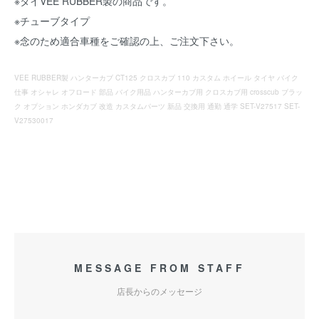
※タイVEE RUBBER製の商品です。
※チューブタイプ
※念のため適合車種をご確認の上、ご注文下さい。
VEE RUBBER製 ハンターカブ CT125 クロスカブ 110 カスタム ホイール タイヤ バイク
仕事 オシャレ オフロード 部品 バイク用品 ハンターカブ用 クロスカブ用 crosscub ブラッ
ク オプション ホンダカブ 改造 カスタムパーツ 新品 交換用 通勤 通学 SET-V27517 SET-
V27530017
MESSAGE FROM STAFF
店長からのメッセージ