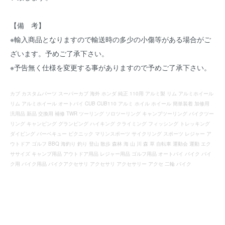
【備 考】
※輸入商品となりますので輸送時の多少の小傷等がある場合がご
ざいます。予めご了承下さい。
※予告無く仕様を変更する事がありますので予めご了承下さい。
カブ カスタムパーツ スーパーカブ 海外 ホンダ 純正 110用 アルミ製 リム アルミホイール
リム アルミホイール オートバイ CUB CUB110 アルミ ホイル ホイール 簡単装着 加修用
汎用品 新品 交換用 補修 TWR ツーリング ソロツーリング キャンプツーリング バイクツー
リング キャンピング グランピング ハイキング クライミング フィッシング トレッキング
ダイビング バーベキュー ピクニック マリンスポーツ サイクリング スポーツ レジャー ア
ウトドア ゴルフ BBQ 海釣り 釣り 登山 散歩 森林 海 山 川 森 草 自転車 運動会 運動 エク
ササイズ キャンプ用品 アウトドア用品 レジャー用品 ゴルフ用品 オートバイ バイク バイ
ク用 バイク用品 バイクアクセサリ アクセサリ アクセサリー アクセ 二輪 バイク