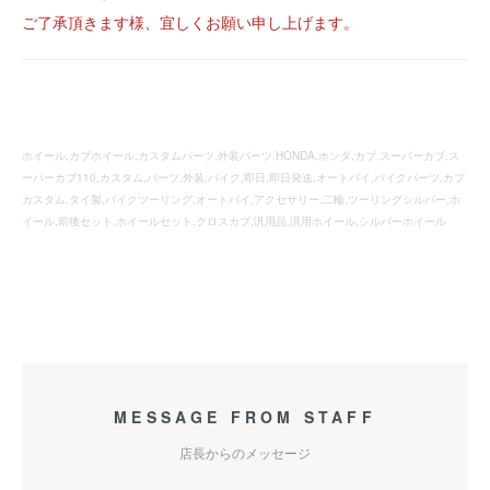
ご了承頂きます様、宜しくお願い申し上げます。
ホイール,カブホイール,カスタムパーツ,外装パーツ,HONDA,ホンダ,カブ,スーパーカブ,ス
ーパーカブ110,カスタム,パーツ,外装,バイク,即日,即日発送,オートバイ,バイクパーツ,カブ
カスタム,タイ製,バイクツーリング,オートバイ,アクセサリー,二輪,ツーリングシルバー,ホ
イール,前後セット,ホイールセット,クロスカブ,汎用品,汎用ホイール,シルバーホイール
MESSAGE FROM STAFF
店長からのメッセージ