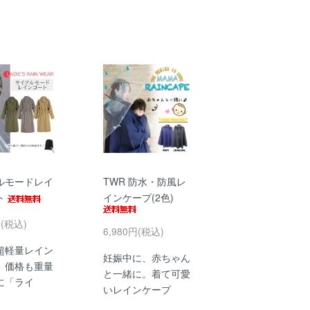
ルモードレイ
TWR 防水・防風レ
ト
インケープ(2色)
円(税込)
6,980円(税込)
超軽量レイン
妊娠中に、赤ちゃん
。価格も重量
と一緒に。着て可愛
に「ライ
いレインケープ