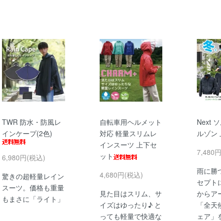
TWR 防水・防風レ
自転車用ヘルメット
Next
インケープ(2色)
対応 軽量スリムレ
ルゾン
インスーツ 上下セ
7,480
ット
6,980円(税込)
雨に勝
4,680円(税込)
驚きの超軽量レイン
セプト
スーツ。価格も重量
見た目はスリム、サ
からア
もまさに「ライト」
イズはゆったり♪ と
「全天
っても軽量で快適な
ェア」