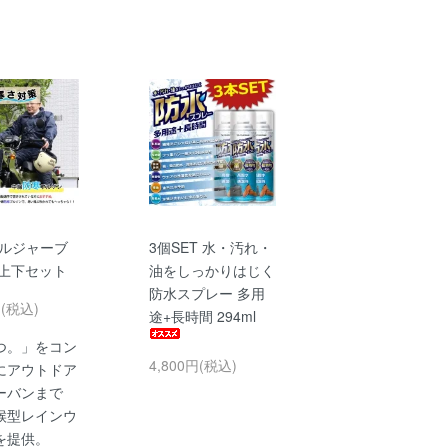
 ソルジャーブ
3個SET 水・汚れ・
 上下セット
油をしっかりはじく
防水スプレー 多用
円(税込)
途+長時間 294ml
つ。」をコン
4,800円(税込)
にアウトドア
ーバンまで
候型レインウ
を提供。