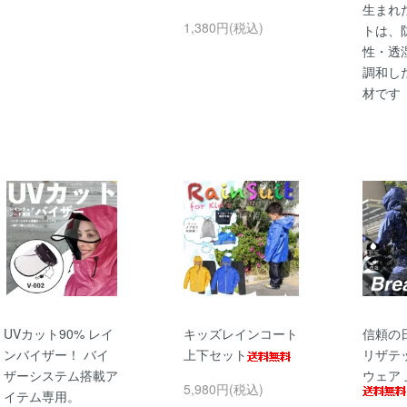
生まれ
1,380円(税込)
トは、
性・透
調和し
材です
UVカット90% レイ
キッズレインコート
信頼の
ンバイザー！ バイ
上下セット
リザテ
ザーシステム搭載ア
ウェア
5,980円(税込)
イテム専用。