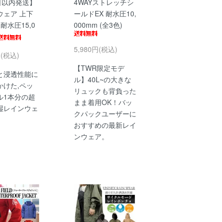
日以内発送】
4WAYストレッチシ
ウェア 上下
ールドEX 耐水圧10,
 耐水圧15,0
000mm (全3色)
5,980円(税込)
円(税込)
【TWR限定モデ
と浸透性能に
ル】40L~の大きな
かけた,ペッ
リュックも背負った
ル1本分の超
まま着用OK！バッ
湿レインウェ
クパックユーザーに
おすすめの最新レイ
ンウェア。