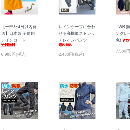
【一部3~4日以内発
レインケープに合わ
TWR 
送】日本製 子供用
せる高機能ストレッ
ングレ
レインコート
チレインパンツ
色)
7,980
6,980円(税込)
2,480円(税込)