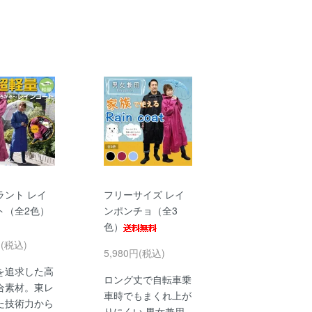
ラント レイ
フリーサイズ レイ
ト（全2色）
ンポンチョ（全3
色）
円(税込)
5,980円(税込)
を追求した高
ロング丈で自転車乗
合素材。東レ
車時でもまくれ上が
た技術力から
りにくい 男女兼用