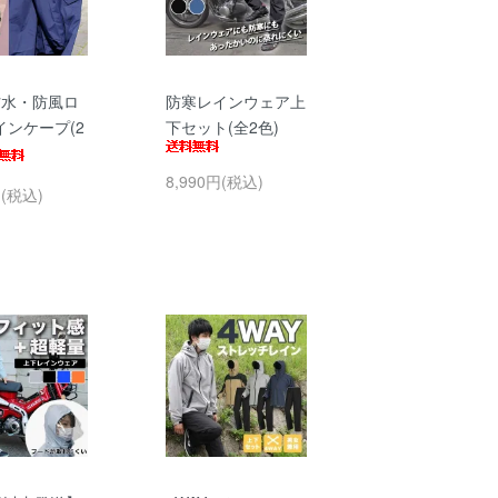
防水・防風ロ
防寒レインウェア上
インケープ(2
下セット(全2色)
8,990円(税込)
円(税込)