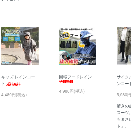
キッズ レインコー
回転フードレイン
サイク
ト
ンコー
4,980円(税込)
4,480円(税込)
5,980
驚きの
スーツ
もまさ
ト」。