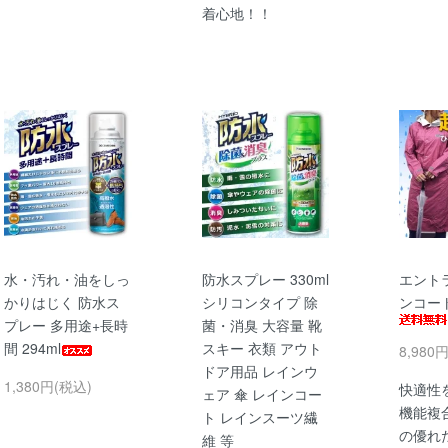
着心地！！
水・汚れ・油をしっ
防水スプレー 330ml
エント
かりはじく 防水ス
シリコンタイプ 除
ンコー
プレー 多用途+長時
菌・消臭 大容量 靴
間 294ml
スキー 衣類 アウト
8,980
ドア用品 レインウ
1,380円(税込)
快適性
ェア 傘 レインコー
機能複
ト レインスーツ繊
の優れ
維 等