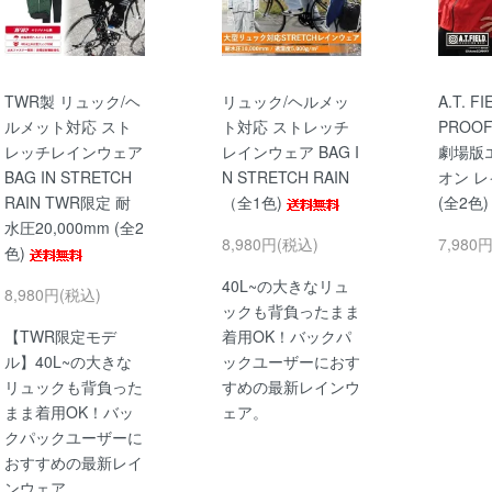
TWR製 リュック/ヘ
リュック/ヘルメッ
A.T. F
ルメット対応 スト
ト対応 ストレッチ
PROOF
レッチレインウェア
レインウェア BAG I
劇場版
BAG IN STRETCH
N STRETCH RAIN
オン 
RAIN TWR限定 耐
（全1色)
(全2色
水圧20,000mm (全2
8,980円(税込)
7,980
色)
40L~の大きなリュ
8,980円(税込)
ックも背負ったまま
【TWR限定モデ
着用OK！バックパ
ル】40L~の大きな
ックユーザーにおす
リュックも背負った
すめの最新レインウ
まま着用OK！バッ
ェア。
クパックユーザーに
おすすめの最新レイ
ンウェア。