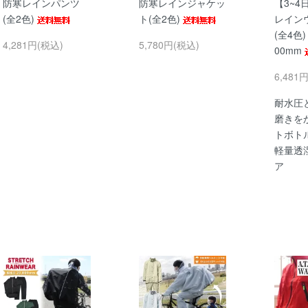
防寒レインパンツ
防寒レインジャケッ
【3~4
(全2色)
ト(全2色)
レイン
(全4色)
4,281円(税込)
5,780円(税込)
00mm
6,481
耐水圧
磨きを
トボト
軽量透
ア