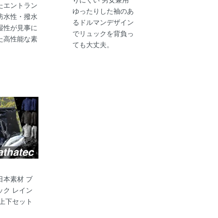
たエントラン
ゆったりした袖のあ
防水性・撥水
るドルマンデザイン
湿性が見事に
でリュックを背負っ
た高性能な素
ても大丈夫。
日本素材 ブ
ック レイン
 上下セット