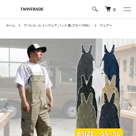
0
ホーム
アパレル（レインウェア,バック,靴,グローブetc）
ウェアー