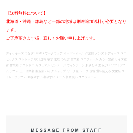
【送料無料について】
北海道・沖縄・離島など一部の地域は別途追加送料が必要となり
ます。
ご了承頂きます様、宜しくお願い申し上げます。
ディッキーズ つなぎ Dickies ワークウェア オーバーオール 作業服 メンズ レディース ユニ
セックス ストレッチ 吸汗速乾 吸水 速乾 つなぎ 作業着 ユニフォーム カラー豊富 サイズ豊
富 作業着 アウトドア カジュアル ビンテージ ヴィンテージ 肌ざわり 柔らかい ソフトデニ
ム デニム 上下作業着 製造業 バイクショップ ワーク服 ワーク 現場 通年使える 文化祭 ス
トレッチデニム 動きやすい 着やすい チーム 普段使い ユニフォーム
MESSAGE FROM STAFF