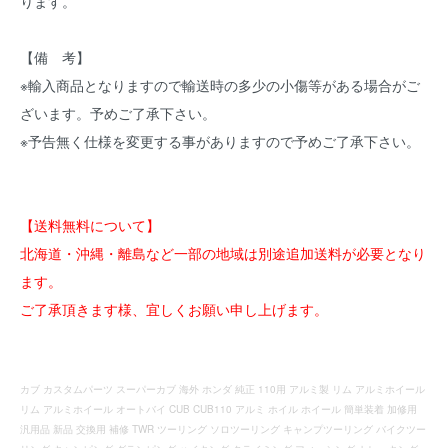
ります。
【備 考】
※輸入商品となりますので輸送時の多少の小傷等がある場合がご
ざいます。予めご了承下さい。
※予告無く仕様を変更する事がありますので予めご了承下さい。
【送料無料について】
北海道・沖縄・離島など一部の地域は別途追加送料が必要となり
ます。
ご了承頂きます様、宜しくお願い申し上げます。
カブ カスタムパーツ スーパーカブ 海外 ホンダ 純正 110用 アルミ製 リム アルミホイール
リム アルミホイール オートバイ CUB CUB110 アルミ ホイル ホイール 簡単装着 加修用
汎用品 新品 交換用 補修 TWR ツーリング ソロツーリング キャンプツーリング バイクツー