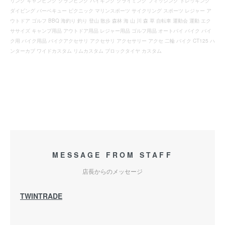
リング キャンピング グランピング ハイキング クライミング フィッシング トレッキング
ダイビング バーベキュー ピクニック マリンスポーツ サイクリング スポーツ レジャー ア
ウトドア ゴルフ BBQ 海釣り 釣り 登山 散歩 森林 海 山 川 森 草 自転車 運動会 運動 エク
ササイズ キャンプ用品 アウトドア用品 レジャー用品 ゴルフ用品 オートバイ バイク バイ
ク用 バイク用品 バイクアクセサリ アクセサリ アクセサリー アクセ 二輪 バイク CT125 ハ
ンターカブ ワイドカスタム リムカスタム ブロックタイヤ カスタム
MESSAGE FROM STAFF
店長からのメッセージ
TWINTRADE