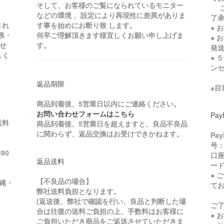
そして、お客様のご覧になられているモニター
ご
などの環境 、設定により再現性に差異がありま
了
され
す事を始めにお断り致 します。
● 
県・
何卒ご理解頂きます様宜しくお願い申し上げま
● 
せ
す。
発
しく
● 
ン
返品期限
※
商品到着後、5営業日以内にご連絡ください。
お問い合わせフォームはこちら
Pa
送料
商品到着後、5営業日を超えますと、良品不良品
に関わらず、返品交換はお受けできかねます。
Pa
号：
90
口座
返品送料
ード
● 
【不良品の場合】
縄・
て
弊社送料負担となります。
ご
(返送後、弊社で確認を行い、良品と判断した場
ご
合は往復の送料ご負担の上、手数料はお客様に
● 
ご負担いただき商品をご返送させていただきま