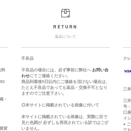
RETURN
返品について
不良品
ク
送料
不良品の場合には、必ず事前に弊社へ
お問い合
わせ
にてご連絡ください。
50
商品到着後5日以内にご連絡を頂けない場合は、
たとえ不良品であっても返品・交換不可となり
三
ますのでご注意下さい。
縄・
三井
◎本サイトに掲載されている画像に付いて
号：
口座
本サイトに掲載されている画像は、実際に目で
イ
見た色調が 必ずしも再現されている訳ではござ
● 
加算変
いません。
て