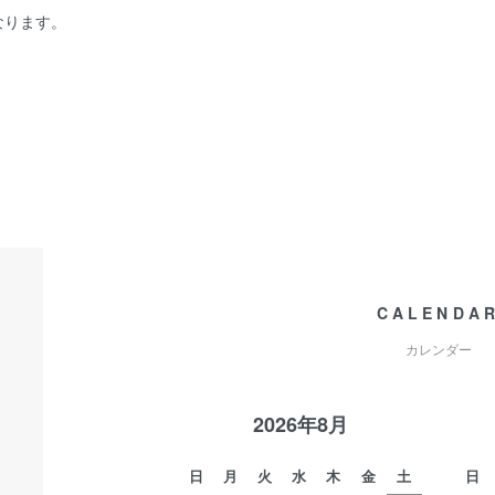
なります。
100 フロント リア 前後タイヤ DURO デューロ バイクタイヤ 交換タイヤ 原付 
CALENDA
カレンダー
2026年8月
日
月
火
水
木
金
土
日