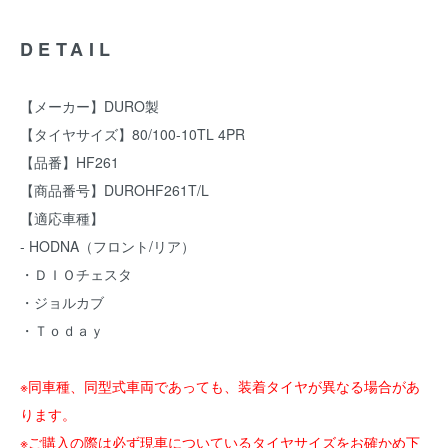
DETAIL
【メーカー】DURO製
【タイヤサイズ】80/100-10TL 4PR
【品番】HF261
【商品番号】DUROHF261T/L
【適応車種】
- HODNA（フロント/リア）
・ＤＩＯチェスタ
・ジョルカブ
・Ｔｏｄａｙ
※同車種、同型式車両であっても、装着タイヤが異なる場合があ
ります。
※ご購入の際は必ず現車についているタイヤサイズをお確かめ下