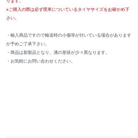
ります。
※ご購入の際は必ず現車についているタイヤサイズをお確かめ下
さい。
・輸入商品ですので輸送時の小傷等が付いている場合があります
が予めご了承下さい。
・商品は新製品となり、溝の形状が少々異なります。
・お気軽にお問い合わせください。
エイプ50 エイプ100 APE50 APE100 NSR50 NSR80 ストリート
マジック TR-50 スズキ SUZUKI ミニモト 純正 HODNDA ホンダ
DURO 120/80-12 62R TL 4PR チューブレス SET-DM1107120
SET-DM1107A