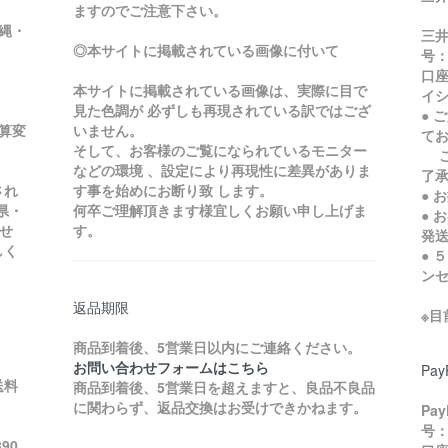
ますのでご注意下さい。
縄・
三井
◎本サイトに掲載されている画像に付いて
号：
口座
本サイトに掲載されている画像は、実際に目で
イ
見た色調が 必ずしも再現されている訳ではござ
● 
加算変
いません。
て
そして、お客様のご覧になられているモニター
ご
などの環境 、設定により再現性に差異がありま
了
され
す事を始めにお断り致 します。
● 
県・
何卒ご理解頂きます様宜しくお願い申し上げま
● 
せ
す。
発
しく
● 
ン
返品期限
※
商品到着後、5営業日以内にご連絡ください。
お問い合わせフォームはこちら
Pa
送料
商品到着後、5営業日を超えますと、良品不良品
に関わらず、返品交換はお受けできかねます。
Pa
号：
90