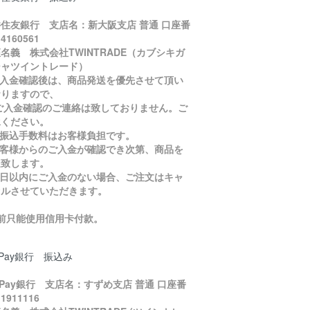
住友銀行 支店名：新大阪支店 普通 口座番
4160561
名義 株式会社TWINTRADE（カブシキガ
シャツイントレード）
ご入金確認後は、商品発送を優先させて頂い
おりますので、
入金確認のご連絡は致しておりません。ご
承ください。
お振込手数料はお客様負担です。
お客様からのご入金が確認でき次第、商品を
送致します。
５日以内にご入金のない場合、ご注文はキャ
セルさせていただきます。
目前只能使用信用卡付款。
yPay銀行 振込み
yPay銀行 支店名：すずめ支店 普通 口座番
1911116