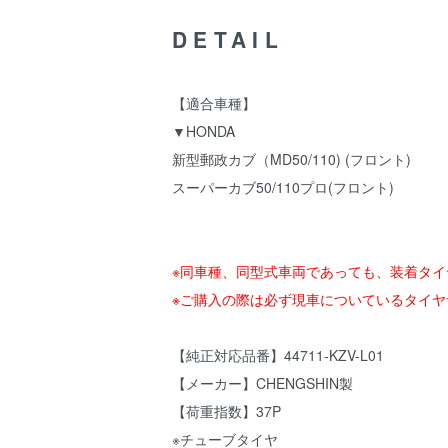
DETAIL
【適合車種】
▼HONDA
新型郵政カブ（MD50/110) (フロント)
スーパーカブ50/110プロ(フロント)
※同車種、同型式車両であっても、装着タ
※ご購入の際は必ず現車についているタイ
【純正対応品番】44711-KZV-L01
【メーカー】CHENGSHIN製
【荷重指数】37P
※チューブタイヤ