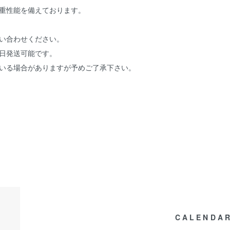
荷重性能を備えております。
い合わせください。
日発送可能です。
ている場合がありますが予めご了承下さい。
6 70/100-14 37P TT HONDA 新型カブ PRO純正採用タイヤ 新型郵政カ
ロントタイヤ チューブタイヤ
CALENDA