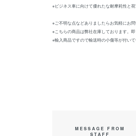
※ビジネス車に向けて優れたな耐摩耗性と
※ご不明な点などありましたらお気軽にお問
※こちらの商品は弊社在庫しております。即
※輸入商品ですので輸送時の小傷等が付い
SET-C10014 CHENGSHIN タイヤ C91
110プロ PRO 前後タイヤ リアタイヤ フ
MESSAGE FROM
STAFF