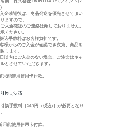
名義 株式会社TWINTRADE (ツイントレ
)
ご入金確認後は、商品発送を優先させて頂い
おりますので、
入金確認のご連絡は致しておりません。
了承ください。
お振込手数料はお客様負担です。
お客様からのご入金が確認でき次第、商品を
送致します。
５日以内にご入金のない場合、ご注文はキャ
セルとさせていただきます。
目前只能使用信用卡付款。
金引換え決済
引換手数料［440円（税込)］が必要となり
す。
目前只能使用信用卡付款。