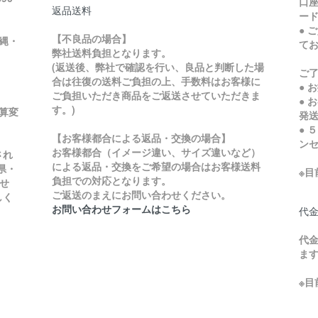
口座
返品送料
ード
● 
【不良品の場合】
縄・
て
弊社送料負担となります。
ご
(返送後、弊社で確認を行い、良品と判断した場
ご
合は往復の送料ご負担の上、手数料はお客様に
● 
ご負担いただき商品をご返送させていただきま
● 
す。)
加算変
発
● 
【お客様都合による返品・交換の場合】
ン
お客様都合（イメージ違い、サイズ違いなど）
され
による返品・交換をご希望の場合はお客様送料
県・
※
負担での対応となります。
せ
ご返送のまえにお問い合わせください。
しく
お問い合わせフォームはこちら
代
代金
ま
※