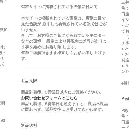
縄・
三井
◎本サイトに掲載されている画像に付いて
号：
口座
本サイトに掲載されている画像は、実際に目で
イ
見た色調が 必ずしも再現されている訳ではござ
● 
加算変
いません。
て
そして、お客様のご覧になられているモニター
ご
などの環境 、設定により再現性に差異がありま
了
され
す事を始めにお断り致 します。
● 
県・
何卒ご理解頂きます様宜しくお願い申し上げま
● 
せ
す。
発
しく
● 
ン
返品期限
※
商品到着後、5営業日以内にご連絡ください。
お問い合わせフォームはこちら
Pa
送料
商品到着後、5営業日を超えますと、良品不良品
に関わらず、返品交換はお受けできかねます。
Pa
号：
90
口座
返品送料
ード