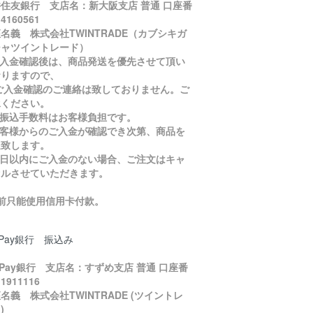
住友銀行 支店名：新大阪支店 普通 口座番
4160561
名義 株式会社TWINTRADE（カブシキガ
シャツイントレード）
ご入金確認後は、商品発送を優先させて頂い
おりますので、
入金確認のご連絡は致しておりません。ご
承ください。
お振込手数料はお客様負担です。
お客様からのご入金が確認でき次第、商品を
送致します。
５日以内にご入金のない場合、ご注文はキャ
セルさせていただきます。
目前只能使用信用卡付款。
yPay銀行 振込み
yPay銀行 支店名：すずめ支店 普通 口座番
1911116
名義 株式会社TWINTRADE (ツイントレ
)