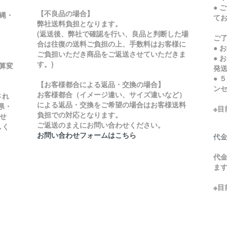
● 
【不良品の場合】
縄・
て
弊社送料負担となります。
ご
(返送後、弊社で確認を行い、良品と判断した場
ご
合は往復の送料ご負担の上、手数料はお客様に
● 
ご負担いただき商品をご返送させていただきま
● 
す。)
加算変
発
● 
【お客様都合による返品・交換の場合】
ン
お客様都合（イメージ違い、サイズ違いなど）
され
による返品・交換をご希望の場合はお客様送料
県・
※
負担での対応となります。
せ
ご返送のまえにお問い合わせください。
しく
お問い合わせフォームはこちら
代
代金
ま
※