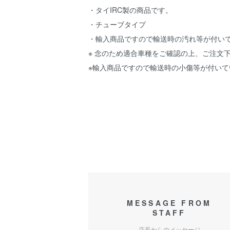
・タイIRC製の商品です。
・チューブタイプ
・輸入商品ですので輸送時の汚れ等が付い
※ 念のため適合車種をご確認の上、ご注文
※輸入商品ですので輸送時の小傷等が付い
即納 IRC製 タイヤ NR6 2.50-17 4PR
SET-N275
MESSAGE FROM
STAFF
店長からのメッセージ