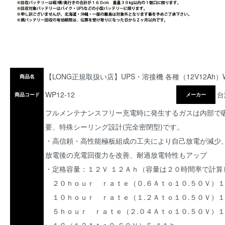
【LONG正規取扱い店】UPS・溶接機 各種（12V12Ah）W
商品名
WP12-12
台
商品コード
メーカー
フルメンテナンスフリー充電時に発生するガスは内部で
要、特殊シーリング設計(完全密閉型)です。
・高信頼・高性能極板組成の工夫により自己放電が減少
放電後の充電回復力を改善、耐過放電特性もアップ
・定格容量：１２Ｖ １２Ａｈ（容量は２０時間率で計算
２０ｈｏｕｒ ｒａｔｅ（０.６Ａｔｏ１０.５０Ｖ）
１０ｈｏｕｒ ｒａｔｅ（１.２Ａｔｏ１０.５０Ｖ）
５ｈｏｕｒ ｒａｔｅ（２.０４Ａｔｏ１０.５０Ｖ）１