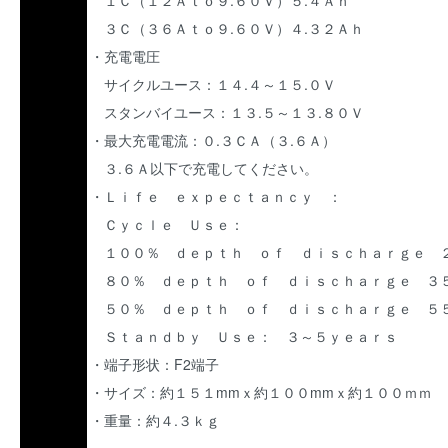
１Ｃ（１２Ａｔｏ９.６０Ｖ）５.４Ａｈ
３Ｃ（３６Ａｔｏ９.６０Ｖ）４.３２Ａｈ
・充電電圧
サイクルユース：１４.４～１５.０Ｖ
スタンバイユース：１３.５～１３.８０Ｖ
・最大充電電流：０.３ＣＡ（３.６Ａ）
３.６Ａ以下で充電してください。
・Ｌｉｆｅ ｅｘｐｅｃｔａｎｃｙ ：
Ｃｙｃｌｅ Ｕｓｅ：
１００％ ｄｅｐｔｈ ｏｆ ｄｉｓｃｈａｒｇｅ 
８０％ ｄｅｐｔｈ ｏｆ ｄｉｓｃｈａｒｇｅ ３
５０％ ｄｅｐｔｈ ｏｆ ｄｉｓｃｈａｒｇｅ ５
Ｓｔａｎｄｂｙ Ｕｓｅ： ３～５ｙｅａｒｓ
・端子形状：F2端子
・サイズ：約１５１mmｘ約１００mmｘ約１００ｍｍ
・重量：約４.３ｋｇ