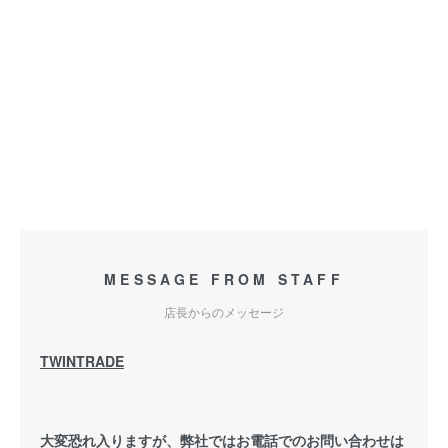
即納 DURO製タイヤ DM1057 130/70-13 63P T/L ダンロップ
OEM 50CC ホンダ ディラン ヤマハ マグザム MAJESTY S マジ
ェスティS スズキ スカイウエイブ250 カワサキ イプシロン250
フロント リア SET 前後 ヤマハset-dm120130
MESSAGE FROM STAFF
店長からのメッセージ
TWINTRADE
大変恐れ入りますが、弊社ではお電話でのお問い合わせは