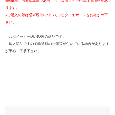
※同車種、同型式車両であっても、装着タイヤが異なる場合があ
ります。
※ご購入の際は必ず現車についているタイヤサイズをお確かめ下
さい。
・台湾メーカーDURO製の商品です。
・輸入商品ですので輸送時の小傷等が付いている場合があります
が予めご了承下さい。
DURO製タイヤ DM1059 110/90-12 64P 50CC HONDA パンテオ
ン125/150 フォーサイト SUZUKI AN125 バーグマン YAMAHA
MAJESTY250 マジェスティ マグザム250 フロント リア SET