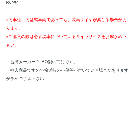
RV250
※同車種、同型式車両であっても、装着タイヤが異なる場合があ
ります。
※ご購入の際は必ず現車についているタイヤサイズをお確かめ下
さい。
・台湾メーカーDURO製の商品です。
・輸入商品ですので輸送時の小傷等が付いている場合があります
が予めご了承下さい。
DURO製タイヤ DM1060 110/90-13 56P 50CC YAMAHA
MAJESTY250 マジェスティ APRILIA アトランティック HONDA
ディラン フォルツァ フェイズ KAWASAKI エプシロン イプシロ
ン SUZUKI スカイウェブ バーグマン125 バーグマン SYM RV250
フロント リア SET SET-DM110140