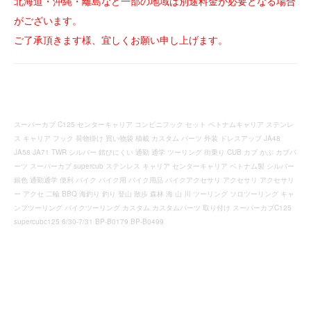
北海道・沖縄・離島など一部の地域は別途料金が必要となる場合
がございます。
ご了承頂きます様、宜しくお願い申し上げます。
スーパーカブ C125 センターキャリア コンビニフック セット ベトナムキャリア ステンレ
ス キャリア フック 荷物掛け 買い物袋 積載 カスタム パーツ 外装 ドレスアップ JA48
JA58 JA71 TWR シルバー 錆びにくい 通勤 通学 ツーリング 街乗り CUB カブ かぶ カブパ
ーツ スーパーカブ supercub ステンレス キャリア センターキャリア ベトナム製 シルバー
銀色 通勤通学 便利 バイク バイク用 バイク用品 バイクアクセサリ アクセサリ アクセサリ
ー アクセ 二輪 BBQ 海釣り 釣り 登山 散歩 森林 海 山 川 ツーリング ソロツーリング キャ
ンプツーリング バイクツーリング カスタム カスタムパーツ 取り付け スーパーカブC125
supercubc125 6/30-7/31 BP-B0179 BP-B0499