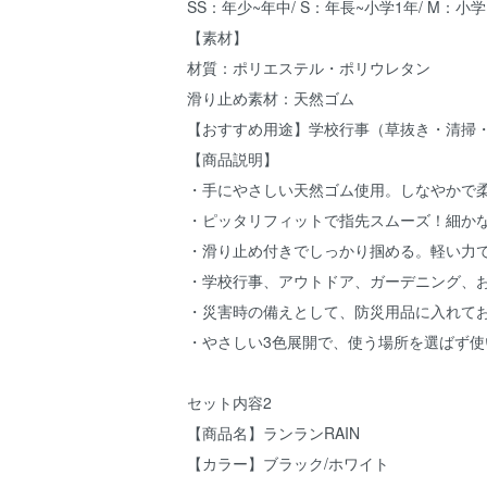
SS：年少~年中/ S：年長~小学1年/ M：
【素材】
材質：ポリエステル・ポリウレタン
滑り止め素材：天然ゴム
【おすすめ用途】学校行事（草抜き・清掃
【商品説明】
・手にやさしい天然ゴム使用。しなやかで
・ピッタリフィットで指先スムーズ！細か
・滑り止め付きでしっかり掴める。軽い力
・学校行事、アウトドア、ガーデニング、
・災害時の備えとして、防災用品に入れて
・やさしい3色展開で、使う場所を選ばず使
セット内容2
【商品名】ランランRAIN
【カラー】ブラック/ホワイト