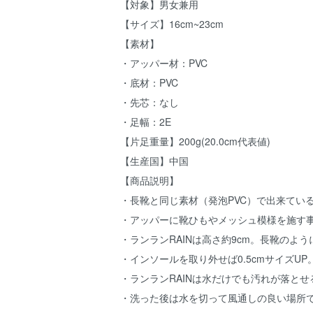
【対象】男女兼用
【サイズ】16cm~23cm
【素材】
・アッパー材：PVC
・底材：PVC
・先芯：なし
・足幅：2E
【片足重量】200g(20.0cm代表値)
【生産国】中国
【商品説明】
・長靴と同じ素材（発泡PVC）で出来てい
・アッパーに靴ひもやメッシュ模様を施す
・ランランRAINは高さ約9cm。長靴の
・インソールを取り外せば0.5cmサイズ
・ランランRAINは水だけでも汚れが落と
・洗った後は水を切って風通しの良い場所