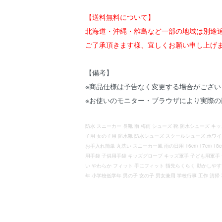
【送料無料について】
北海道・沖縄・離島など一部の地域は別途
ご了承頂きます様、宜しくお願い申し上げ
【備考】
※商品仕様は予告なく変更する場合がござい
※お使いのモニター・ブラウザにより実際
防水 スニーカー 長靴 雨 梅雨 シューズ 靴 防水シューズ キッ
子用 女の子用 防水靴 防水シューズ スクールシューズ ホワイ
お手入れ簡単 丸洗い スニーカー風 雨の日用 16cm 17cm 18cm
用手袋 子供用手袋 キッズグローブ キッズ軍手 子ども用軍手
い やわらか フィット 手にフィット 指先らくらく 動かしやすい
年 小学校低学年 男の子 女の子 男女兼用 学校行事 工作 清掃 