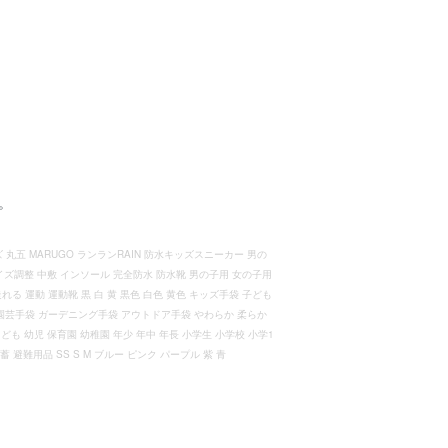
。
 丸五 MARUGO ランランRAIN 防水キッズスニーカー 男の
イズ調整 中敷 インソール 完全防水 防水靴 男の子用 女の子用
育 走れる 運動 運動靴 黒 白 黄 黒色 白色 黄色 キッズ手袋 子ども
園芸手袋 ガーデニング手袋 アウトドア手袋 やわらか 柔らか
も 幼児 保育園 幼稚園 年少 年中 年長 小学生 小学校 小学1
避難用品 SS S M ブルー ピンク パープル 紫 青