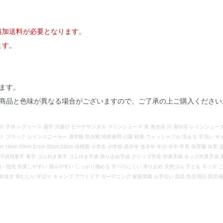
追加送料が必要となります。
ます。
ます。
の商品と色味が異なる場合がございますので、ご了承の上ご購入ください
ズ 子供 レディース 通学 川遊び ビーチサンダル マリンシューズ 海 海水浴 川 湖水浴 レインシューズ
ト ブラック レインスニーカー 通学靴 防水靴 晴雨兼用 公園 軽量 ウォッシャブル 洗える 手洗い サ
 19cm 20cm 21cm 22cm 23cm 幼稚園 小学生 小学校 高学年 低学年 年少 年中 年長 保育園 体
 子供用軍手 軍手 ゴム付き軍手 ゴム付き手袋 滑り止め手袋 グリップ手袋 作業手袋 キッズ作業手袋 
 指先 作業しやすい 掴みやすい しっかり掴める すべりにくい 滑り止め 天然ゴム 子ども キッズ こど
草抜き 草むしり 芋ほり キャンプ アウトドア ガーデニング 家庭菜園 お手伝い 防災 防災用品 防災備蓄 