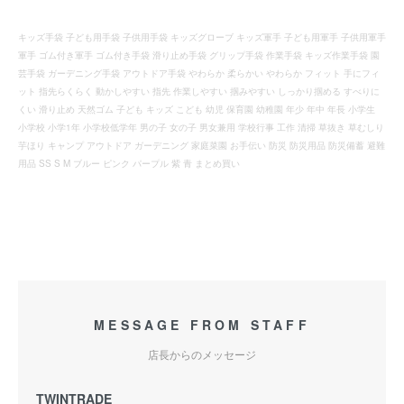
キッズ手袋 子ども用手袋 子供用手袋 キッズグローブ キッズ軍手 子ども用軍手 子供用軍手
軍手 ゴム付き軍手 ゴム付き手袋 滑り止め手袋 グリップ手袋 作業手袋 キッズ作業手袋 園
芸手袋 ガーデニング手袋 アウトドア手袋 やわらか 柔らかい やわらか フィット 手にフィ
ット 指先らくらく 動かしやすい 指先 作業しやすい 掴みやすい しっかり掴める すべりに
くい 滑り止め 天然ゴム 子ども キッズ こども 幼児 保育園 幼稚園 年少 年中 年長 小学生
小学校 小学1年 小学校低学年 男の子 女の子 男女兼用 学校行事 工作 清掃 草抜き 草むしり
芋ほり キャンプ アウトドア ガーデニング 家庭菜園 お手伝い 防災 防災用品 防災備蓄 避難
用品 SS S M ブルー ピンク パープル 紫 青 まとめ買い
MESSAGE FROM STAFF
店長からのメッセージ
TWINTRADE