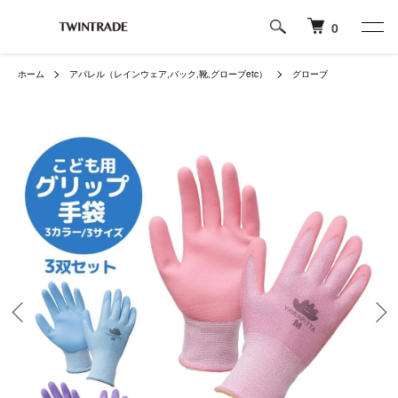
0
ホーム
アパレル（レインウェア,バック,靴,グローブetc）
グローブ