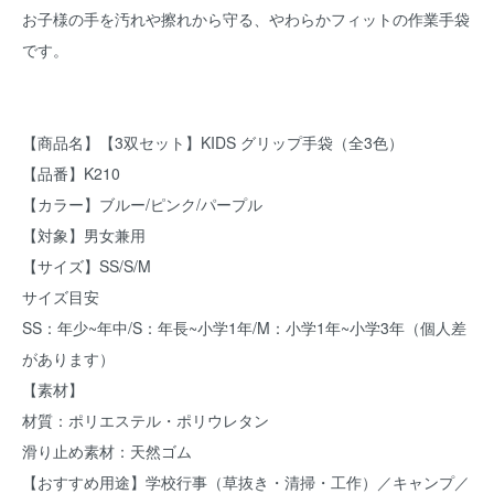
お子様の手を汚れや擦れから守る、やわらかフィットの作業手袋
です。
【商品名】【3双セット】KIDS グリップ手袋（全3色）
【品番】K210
【カラー】ブルー/ピンク/パープル
【対象】男女兼用
【サイズ】SS/S/M
サイズ目安
SS：年少~年中/S：年長~小学1年/M：小学1年~小学3年（個人差
があります）
【素材】
材質：ポリエステル・ポリウレタン
滑り止め素材：天然ゴム
【おすすめ用途】学校行事（草抜き・清掃・工作）／キャンプ／