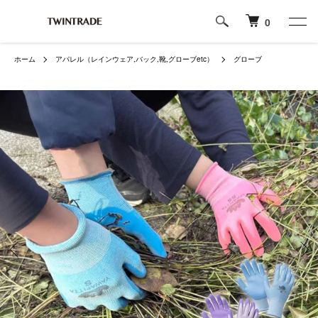
0
ホーム
アパレル（レインウェア,バック,靴,グローブetc）
グローブ