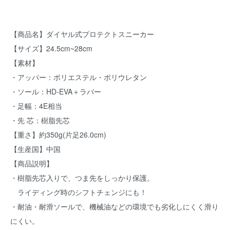
【商品名】ダイヤル式プロテクトスニーカー
【サイズ】24.5cm~28cm
【素材】
・アッパー：ポリエステル・ポリウレタン
・ソール：HD-EVA＋ラバー
・足幅：4E相当
・先 芯：樹脂先芯
【重さ】約350g(片足26.0cm)
【生産国】中国
【商品説明】
・樹脂先芯入りで、つま先をしっかり保護。
ライディング時のシフトチェンジにも！
・耐油・耐滑ソールで、機械油などの環境でも劣化しにくく滑り
にくい。