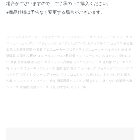
場合がございますので、ご了承の上ご購入ください。
※商品仕様は予告なく変更する場合がございます。
ライディングスニーカー バイクブーツ ライディングシューズ バイクシューズ シューズ ス
ニーカー カジュアルバイクシューズ ライディングブーツ カジュアル ユニセックス 安全靴
工事現場 建築現場 作業着 プロスニーカー プロテクティブスニーカー ハイカット 耐油 衝
撃吸収 樹脂先芯 EVA ゴム ポリエステル 4E 軽量 ベンチレーション 歩きやすい 疲れにく
い 厚底 男女兼用 滑らない 高クッション高機能 ランニングシューズ 運動靴 ウォーキング
靴 シューズ ウォーキングシューズ 通勤 通学 散歩 ウォーキング ジョギング ランニング ア
ウトドア ホワイト グレー レディース メンズ ユニセックス 疲れない おしゃれ 紳士 婦人
作業 クッション インソール 中敷き 衝撃吸収クッション 履きやすい 痛くない 作業靴 作業
シューズ 店舗靴 店舗シューズ 人気 おすすめ カジュアル