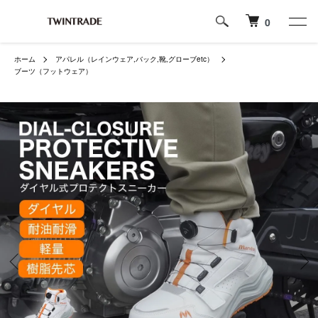
0
ホーム
アパレル（レインウェア,バック,靴,グローブetc）
ブーツ（フットウェア）