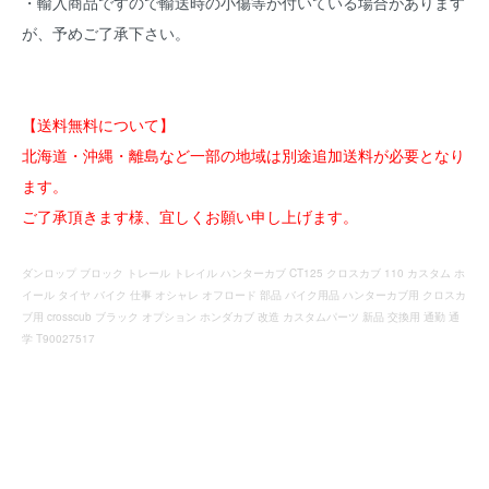
・輸入商品ですので輸送時の小傷等が付いている場合があります
が、予めご了承下さい。
【送料無料について】
北海道・沖縄・離島など一部の地域は別途追加送料が必要となり
ます。
ご了承頂きます様、宜しくお願い申し上げます。
ダンロップ ブロック トレール トレイル ハンターカブ CT125 クロスカブ 110 カスタム ホ
イール タイヤ バイク 仕事 オシャレ オフロード 部品 バイク用品 ハンターカブ用 クロスカ
ブ用 crosscub ブラック オプション ホンダカブ 改造 カスタムパーツ 新品 交換用 通勤 通
学 T90027517