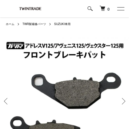
0
ホーム
TWR製補修パーツ
SUZUKI車用