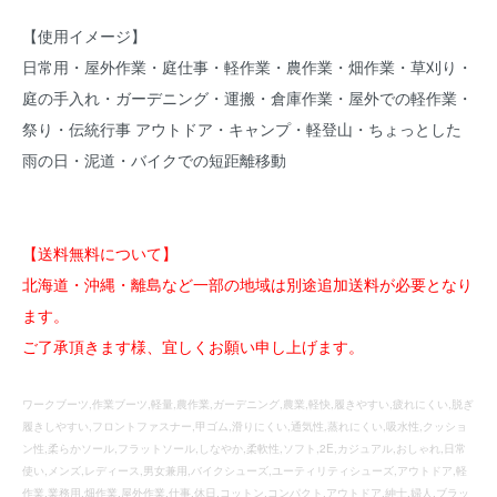
【使用イメージ】
日常用・屋外作業・庭仕事・軽作業・農作業・畑作業・草刈り・
庭の手入れ・ガーデニング・運搬・倉庫作業・屋外での軽作業・
祭り・伝統行事 アウトドア・キャンプ・軽登山・ちょっとした
雨の日・泥道・バイクでの短距離移動
【送料無料について】
北海道・沖縄・離島など一部の地域は別途追加送料が必要となり
ます。
ご了承頂きます様、宜しくお願い申し上げます。
ワークブーツ,作業ブーツ,軽量,農作業,ガーデニング,農業,軽快,履きやすい,疲れにくい,脱ぎ
履きしやすい,フロントファスナー,甲ゴム,滑りにくい,通気性,蒸れにくい,吸水性,クッショ
ン性,柔らかソール,フラットソール,しなやか,柔軟性,ソフト,2E,カジュアル,おしゃれ,日常
使い,メンズ,レディース,男女兼用,バイクシューズ,ユーティリティシューズ,アウトドア,軽
作業,業務用,畑作業,屋外作業,仕事,休日,コットン,コンパクト,アウトドア,紳士,婦人,ブラッ