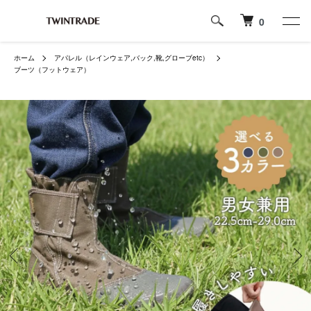
0
ホーム
アパレル（レインウェア,バック,靴,グローブetc）
ブーツ（フットウェア）