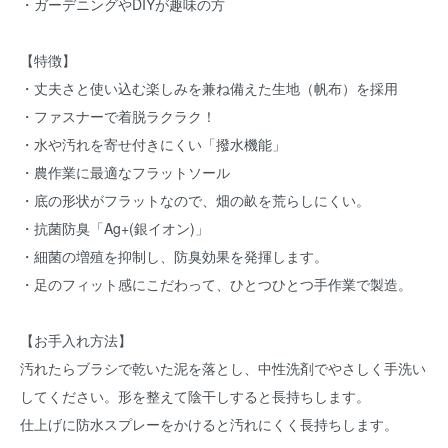
・ガーデニングやDIYが趣味の方
【特徴】
・丈夫さと使い込む楽しみを兼ね備えた生地（帆布）を採用
・ファスナーで着脱ラクラク！
・水や汚れを寄せ付きにくい「撥水機能」
・農作業に最適なフラットソール
・底の形状がフラットなので、畑の畝を荒らしにくい。
・抗菌防臭「Ag+(銀イオン)」
・細菌の増殖を抑制し、防臭効果を発揮します。
・足のフィット感にこだわって、ひとつひとつ手作業で製造。
【お手入れ方法】
汚れたらブラシで乾いた泥を落とし、中性洗剤でやさしく手洗い
してください。形を整えて陰干しすると長持ちします。
仕上げに防水スプレーをかけると汚れにくく長持ちします。