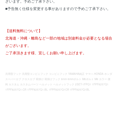
ざいます。予めご了承下さい。
■予告無く仕様を変更する事がありますので予めご了承下さい。
【送料無料について】
北海道・沖縄・離島など一部の地域は別途料金が必要となる場合
がございます。
ご了承頂きます様、宜しくお願い申し上げます。
汎用型フック 汎用型コンビニフック コンビニフック YAMAHA純正 ヤマハ HONDA ホンダ
スーパーカブ クロスカブ 荷掛け 荷掛けフック 6mm 6mmボルト M6ボルト M6 カラー 便
利 カスタム カスタムパーツ ヘルメット ヘルメットフック 2SET-1FPQ1 1FPF8257Q1
1FPF8257Q1-CR 1FPF8257Q1-BL 1FPF8257Q1CR 1FPF8257Q1BL