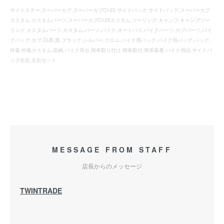
サイドステー,スーパーカブ,スーパーカブC125,サイドバック,サイドバッグ,スーパーカブ
カスタム,カスタムパーツ,スーパーカブC125カスタム,ツーリング,キャンプ,キャンプツー
リング,カスタムパーツ,カスタム,パーツ,バイク,オートバイ,バイクパーツ,カブパーツ,バイ
クバッグ,カブ,CUB,黒,ブラック,シルバー,クロム,バイク用バック,バイク用バッグ,バッグ,
外装,外装カスタム,収納,バイク荷台,簡単取り付け,簡単取付,簡単装着,バイク用品,サイドバ
ッグ左右,左右セット
MESSAGE FROM STAFF
店長からのメッセージ
TWINTRADE