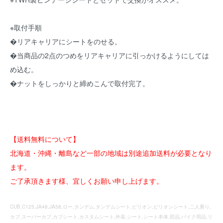
※取付手順
�リアキャリアにシートをのせる。
�当商品の2点のつめをリアキャリアに引っかけるようにしては
め込む。
�ナットをしっかりと締めこんで取付完了。
【送料無料について】
北海道・沖縄・離島など一部の地域は別途追加送料が必要となり
ます。
ご了承頂きます様、宜しくお願い申し上げます。
CUB,C125,JA48,JA58,ロー,タンデム,タンデムシート,ピリオン,ピリオンシート,二人乗り,
カブ,スーパーカブ,カブシート,カスタムシート,外装,シート,シート本体,部品,バイク用品,リ