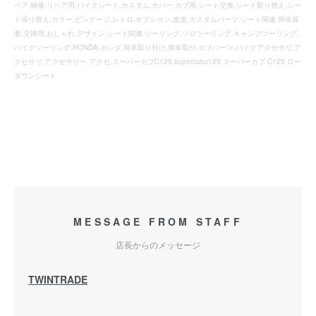
ペア,補修,リペア用,バイクシート,カスタム,カバー,カブ用,シート交換,シート取り替え,シー
ト張り替え,カラー,ビンテージ,レトロ,オプション,改造,カスタムパーツ,シート関連,簡単装
着,交換用,おしゃれ,デザイン,シート関連,ツーリング,ソロツーリング,キャンプツーリング,
バイクツーリング,HONDA,ホンダ,簡単取り付け,簡単取付,カブパーツ,バイクアクセサリ,ア
クセサリ,アクセサリー,アクセ,スーパーカブC125,supercubc125,スーパーカブ C125 ロー
ダウンシート
MESSAGE FROM STAFF
店長からのメッセージ
TWINTRADE