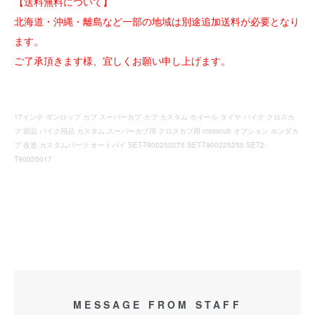
【送料無料について】
北海道・沖縄・離島など一部の地域は別途追加送料が必要となり
ます。
ご了承頂きます様、宜しくお願い申し上げます。
17インチ ダンロップ カブ スーパーカブ カブ カスタム ホイール タイヤ バイク クロスカ
ブ 部品 バイク用品 カスタム スーパーカブ用 クロスカブ用 crosscub オプション ホンダカ
ブ 改造 カスタムパーツ オートバイ SET-T900250275 SET-T900225250 SET2-
T90025017
MESSAGE FROM STAFF