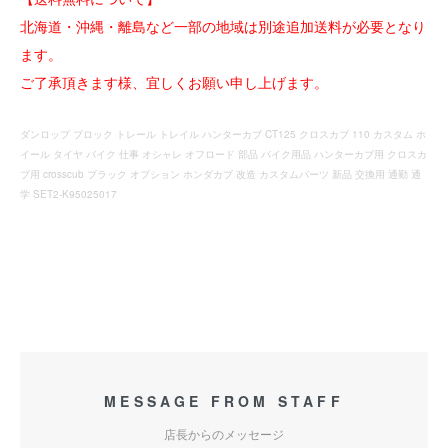
北海道・沖縄・離島など一部の地域は別途追加送料が必要となり
ます。
ご了承頂きます様、宜しくお願い申し上げます。
ダンロップ ブロック トレール トレイル ハンターカブ CT125 クロスカブ 110 カスタム ホ
イール タイヤ バイク 仕事 オシャレ オフロード 部品 バイク用品 ハンターカブ用 クロスカ
ブ用 crosscub ブラック オプション ホンダカブ 改造 カスタムパーツ 新品 交換用 通勤 通
学 SET2-K95025017
MESSAGE FROM STAFF
店長からのメッセージ