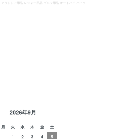
用品 アウトドア用品 レジャー用品 ゴルフ用品 オートバイ バイク
R
2026年9月
月
火
水
木
金
土
1
2
3
4
5