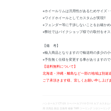
※ホイールリムは汎用性があるためサイズ
※ワイドホイールとしてカスタムが実現!!
※フェンダー等に干渉しないことをお確かめ
※弊社ではバイクショップ様での取付をオ
【備 考】
※輸入商品となりますので輸送時の多少の
※予告無く仕様を変更する事がありますので
【送料無料について】
北海道・沖縄・離島など一部の地域は別途
ご了承頂きます様、宜しくお願い申し上げ
ハンターカブ CT125 スーパーカブ110 C110 カブ カスタ
用 汎用品 新品 交換用 補修 TWR ツーリング ソロツーリ