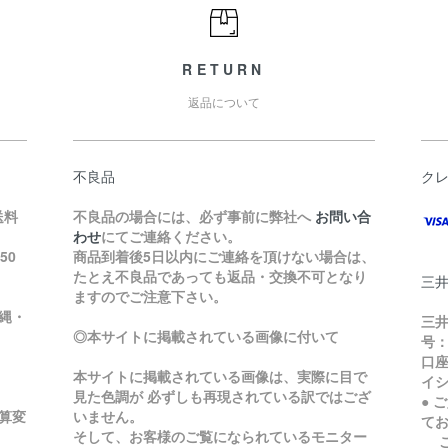
RETURN
返品について
不良品
ク
送料
不良品の場合には、必ず事前に弊社へ
お問い合
わせ
にてご連絡ください。
50
商品到着後5日以内にご連絡を頂けない場合は、
たとえ不良品であっても返品・交換不可となり
三
ますのでご注意下さい。
縄・
三井
◎本サイトに掲載されている画像に付いて
号：
口座
本サイトに掲載されている画像は、実際に目で
イ
見た色調が 必ずしも再現されている訳ではござ
● 
加算変
いません。
て
そして、お客様のご覧になられているモニター
ご