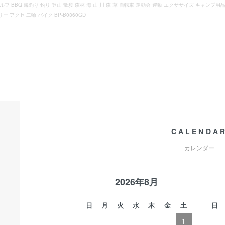
フ BBQ 海釣り 釣り 登山 散歩 森林 海 山 川 森 草 自転車 運動会 運動 エクササイズ キャンプ
アクセ 二輪 バイク BP-B0360GD
CALENDA
カレンダー
2026年8月
日
月
火
水
木
金
土
日
1