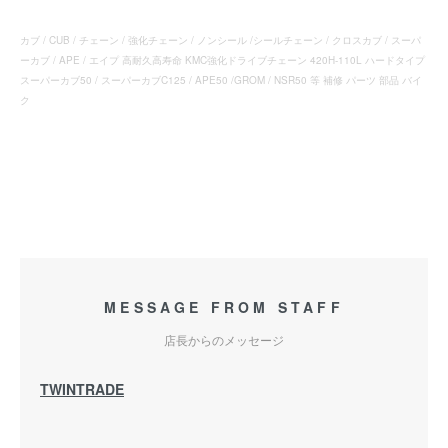
カブ / CUB / チェーン / 強化チェーン / ノンシール /シールチェーン / クロスカブ / スーパ
ーカブ / APE / エイプ 高耐久高寿命 KMC強化ドライブチェーン 420H-110L ハードタイプ
スーパーカブ50 / スーパーカブC125 / APE50 /GROM / NSR50 等 補修 パーツ 部品 バイ
ク
MESSAGE FROM STAFF
店長からのメッセージ
TWINTRADE