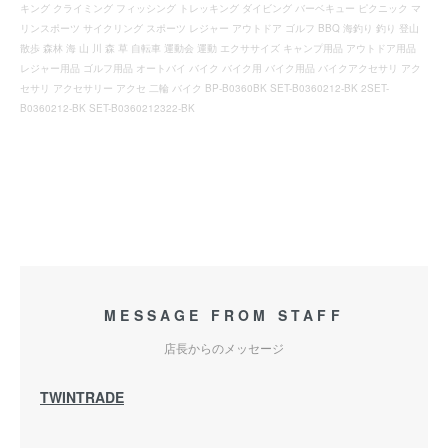
キング クライミング フィッシング トレッキング ダイビング バーベキュー ピクニック マ
リンスポーツ サイクリング スポーツ レジャー アウトドア ゴルフ BBQ 海釣り 釣り 登山
散歩 森林 海 山 川 森 草 自転車 運動会 運動 エクササイズ キャンプ用品 アウトドア用品
レジャー用品 ゴルフ用品 オートバイ バイク バイク用 バイク用品 バイクアクセサリ アク
セサリ アクセサリー アクセ 二輪 バイク BP-B0360BK SET-B0360212-BK 2SET-
B0360212-BK SET-B0360212322-BK
MESSAGE FROM STAFF
店長からのメッセージ
TWINTRADE