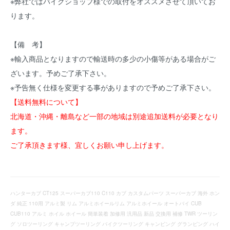
※弊社ではバイクショップ様での取付をオススメさせて頂いてお
ります。
【備 考】
※輸入商品となりますので輸送時の多少の小傷等がある場合がご
ざいます。予めご了承下さい。
※予告無く仕様を変更する事がありますので予めご了承下さい。
【送料無料について】
北海道・沖縄・離島など一部の地域は別途追加送料が必要となり
ます。
ご了承頂きます様、宜しくお願い申し上げます。
ハンターカブ CT125 スーパーカブ110 C110 カブ カスタムパーツ スーパーカブ 海外 ホン
ダ 純正 110用 アルミ製 リム アルミホイールリム アルミホイール オートバイ CUB
CUB110 アルミ ホイル ホイール 簡単装着 加修用 汎用品 新品 交換用 補修 TWR ツーリン
グ ソロツーリング キャンプツーリング バイクツーリング キャンピング グランピング ハイ