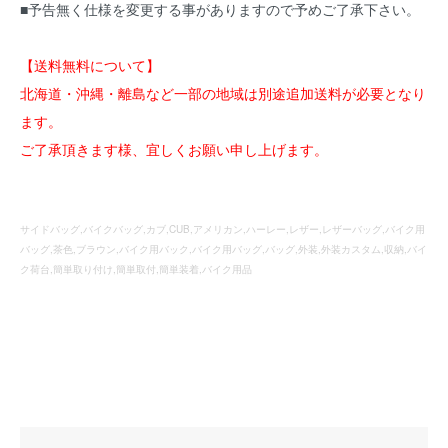
■予告無く仕様を変更する事がありますので予めご了承下さい。
【送料無料について】
北海道・沖縄・離島など一部の地域は別途追加送料が必要となり
ます。
ご了承頂きます様、宜しくお願い申し上げます。
サイドバッグ,バイクバッグ,カブ,CUB,アメリカン,ハーレー,レザー,レザーバッグ,バイク用
バッグ,茶色,ブラウン,バイク用バック,バイク用バッグ,バッグ,外装,外装カスタム,収納,バイ
ク荷台,簡単取り付け,簡単取付,簡単装着,バイク用品