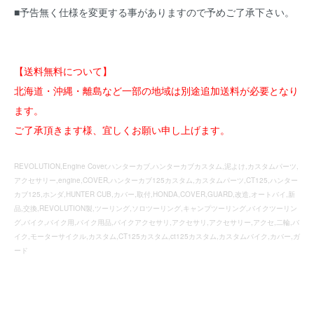
■予告無く仕様を変更する事がありますので予めご了承下さい。
【送料無料について】
北海道・沖縄・離島など一部の地域は別途追加送料が必要となり
ます。
ご了承頂きます様、宜しくお願い申し上げます。
REVOLUTION,Engine Cover,ハンターカブ,ハンターカブカスタム,泥よけ,カスタムパーツ,
アクセサリー,engine,COVER,ハンターカブ125カスタム,カスタムパーツ,CT125,ハンター
カブ125,ホンダ,HUNTER CUB,カバー,取付,HONDA,COVER,GUARD,改造,オートバイ,新
品,交換,REVOLUTION製,ツーリング,ソロツーリング,キャンプツーリング,バイクツーリン
グ,バイク,バイク用,バイク用品,バイクアクセサリ,アクセサリ,アクセサリー,アクセ,二輪,バ
イク,モーターサイクル,カスタム,CT125カスタム,ct125カスタム,カスタムバイク,カバー,ガ
ード