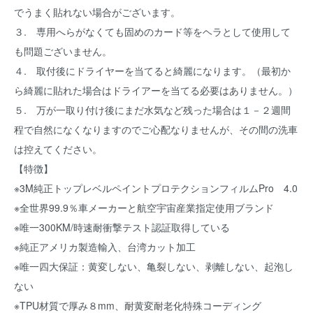
でうまく貼れない場合がございます。
３. 専用へらがなくても固めのカード等をヘラとして使用して
も問題ございません。
４. 取付後にドライヤーを当てると綺麗になります。（最初か
ら綺麗に貼れた場合はドライアーを当てる必要はありません。）
５. 万が一取り付け後にまだ水気など残った場合は１－２週間
程で自然になくなりますのでご心配なりませんが、その間の洗車
は控えてください。
【特徴】
※3M純正トップレベルペイントプロテクションフィルムPro 4.0
※全世界99.9％車メーカーと航空宇宙産業指定使用ブランド
※唯一300KM/時速耐衝撃テスト認証取得している
※純正アメリカ製造輸入、台湾カット加工
※唯一四大保証：黄変しない、亀裂しない、剥離しない、起泡し
ない
※TPU材質で厚み８mm、耐黄変耐老化特殊コーディング