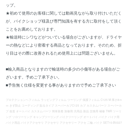
ップ。
★初めて使用のお客様に関しては動画見ながら取り付けいただく
が、バイクショップ様及び専門知識を有する方に取付をして頂く
ことをお薦めしております。
★輸送時にシワなどがついている場合がございますが、ドライヤ
ーの熱などにより密着する商品となっております。そのため、折
り目はその際に改善されるため使用上には問題ございません。
■輸入商品となりますので輸送時の多少の小傷等がある場合がご
ざいます。予めご了承下さい。
■予告無く仕様を変更する事がありますので予めご了承下さい
プロテクションヘフィルム ラッピングフィルム ツーリング 保護フィルム C125 M 厚さ8ｍ
ｍ きず防止 コーディング 貼るタイプ スーパーカブC125 カブ カスタムパーツ スーパーカ
ブ 改造 オートバイ カスタムパーツ 簡単装着 加修用 汎用品 新品 交換用 補修 TWR ツーリ
ング ソロツーリング キャンプツーリング バイクツーリング オートバイ バイク バイク用
バイク用品 バイクアクセサリ アクセサリ アクセサリー アクセ 二輪 バイク SET10-B0327