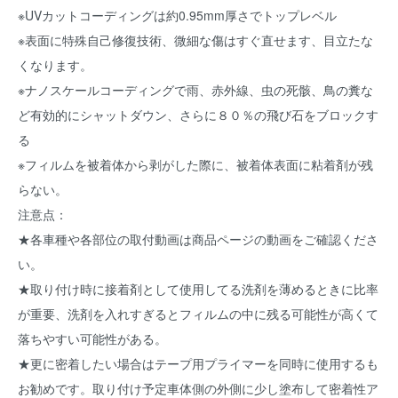
※UVカットコーディングは約0.95mm厚さでトップレベル
※表面に特殊自己修復技術、微細な傷はすぐ直せます、目立たな
くなります。
※ナノスケールコーディングで雨、赤外線、虫の死骸、鳥の糞な
ど有効的にシャットダウン、さらに８０％の飛び石をブロックす
る
※フィルムを被着体から剥がした際に、被着体表面に粘着剤が残
らない。
注意点：
★各車種や各部位の取付動画は商品ページの動画をご確認くださ
い。
★取り付け時に接着剤として使用してる洗剤を薄めるときに比率
が重要、洗剤を入れすぎるとフィルムの中に残る可能性が高くて
落ちやすい可能性がある。
★更に密着したい場合はテープ用プライマーを同時に使用するも
お勧めです。取り付け予定車体側の外側に少し塗布して密着性ア