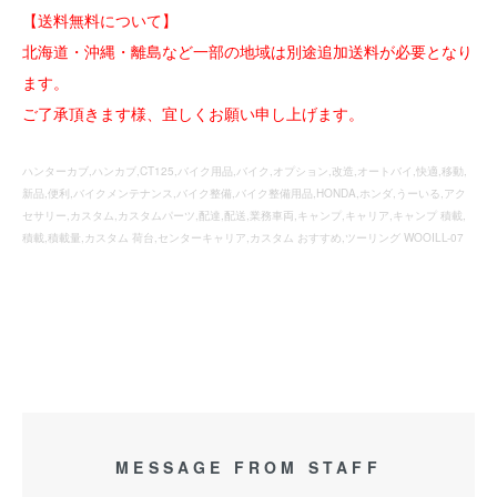
【送料無料について】
北海道・沖縄・離島など一部の地域は別途追加送料が必要となり
ます。
ご了承頂きます様、宜しくお願い申し上げます。
ハンターカブ,ハンカブ,CT125,バイク用品,バイク,オプション,改造,オートバイ,快適,移動,
新品,便利,バイクメンテナンス,バイク整備,バイク整備用品,HONDA,ホンダ,うーいる,アク
セサリー,カスタム,カスタムパーツ,配達,配送,業務車両,キャンプ,キャリア,キャンプ 積載,
積載,積載量,カスタム 荷台,センターキャリア,カスタム おすすめ,ツーリング WOOILL-07
MESSAGE FROM STAFF