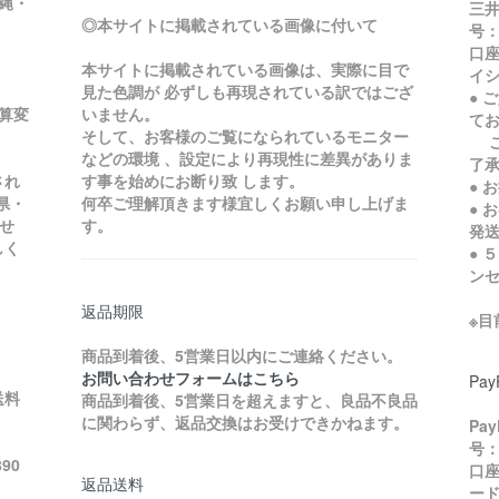
縄・
三井
◎本サイトに掲載されている画像に付いて
号：
口座
本サイトに掲載されている画像は、実際に目で
イ
見た色調が 必ずしも再現されている訳ではござ
● 
加算変
いません。
て
そして、お客様のご覧になられているモニター
ご
などの環境 、設定により再現性に差異がありま
了
され
す事を始めにお断り致 します。
● 
県・
何卒ご理解頂きます様宜しくお願い申し上げま
● 
せ
す。
発
しく
● 
ン
返品期限
※
商品到着後、5営業日以内にご連絡ください。
お問い合わせフォームはこちら
Pa
送料
商品到着後、5営業日を超えますと、良品不良品
に関わらず、返品交換はお受けできかねます。
Pa
号：
90
口座
返品送料
ード