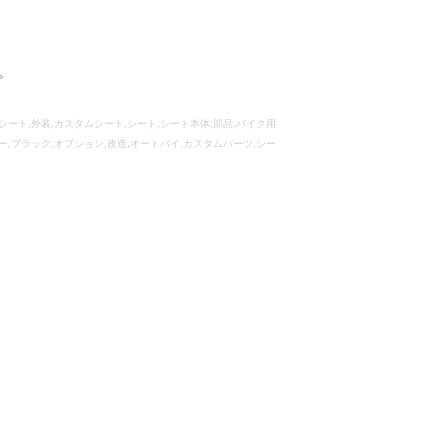
。
ルシート,外装,カスタムシート,シート,シート本体,部品,バイク用
ー,ブラック,オプション,改造,オートバイ,カスタムパーツ,シー
R