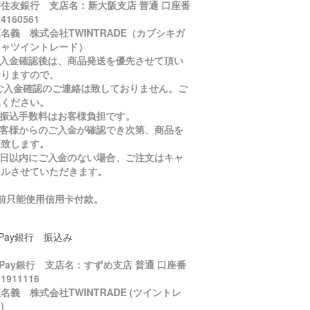
住友銀行 支店名：新大阪支店 普通 口座番
4160561
名義 株式会社TWINTRADE（カブシキガ
シャツイントレード）
ご入金確認後は、商品発送を優先させて頂い
おりますので、
入金確認のご連絡は致しておりません。ご
承ください。
お振込手数料はお客様負担です。
お客様からのご入金が確認でき次第、商品を
送致します。
５日以内にご入金のない場合、ご注文はキャ
セルさせていただきます。
目前只能使用信用卡付款。
yPay銀行 振込み
yPay銀行 支店名：すずめ支店 普通 口座番
1911116
名義 株式会社TWINTRADE (ツイントレ
)