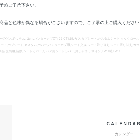
予めご了承下さい。
の商品と色味が異なる場合がございますので、ご了承の上ご購入ください
ウン,足つきup,-2cm,ハンターカブCT125.CT125,カブ,カブシート,カスタムシート,タックロー
シート,カブシート,カスタム,カバー,ハンターカブ用,シート交換,シート取り替え,シート張り替え,カラ
新品,交換用,補修,シートカバー,リペア用シートカバー,おしゃれ,デザイン,TWR製,TWR
CALENDA
カレンダー