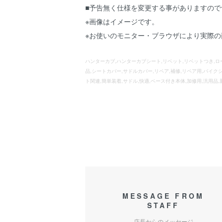
■予告無く仕様を変更する事がありますので
※画像はイメージです。
※お使いのモニター・ブラウザにより実際
ハンターカブ,ハンターカブシート,リベット,リベットつき,ローダ
品,シートカバー,サドルカバー,リペア,補修,リペア用,バイク
ト関連,簡単装着,サドル,快適,ベース付き本体,加修用,汎用品,
MESSAGE FROM
STAFF
店長からのメッセージ