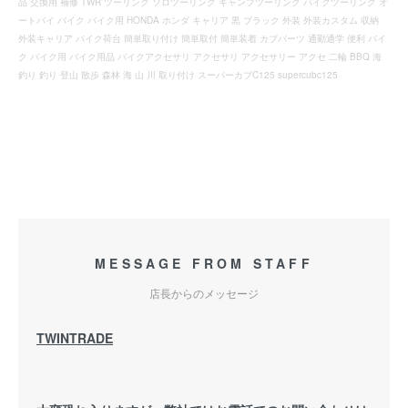
品 交換用 補修 TWR ツーリング ソロツーリング キャンプツーリング バイクツーリング オ
ートバイ バイク バイク用 HONDA ホンダ キャリア 黒 ブラック 外装 外装カスタム 収納
外装キャリア バイク荷台 簡単取り付け 簡単取付 簡単装着 カブパーツ 通勤通学 便利 バイ
ク バイク用 バイク用品 バイクアクセサリ アクセサリ アクセサリー アクセ 二輪 BBQ 海
釣り 釣り 登山 散歩 森林 海 山 川 取り付け スーパーカブC125 supercubc125
MESSAGE FROM STAFF
店長からのメッセージ
TWINTRADE