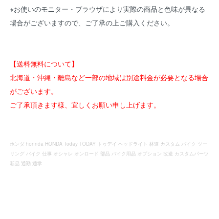
※お使いのモニター・ブラウザにより実際の商品と色味が異なる
場合がございますので、ご了承の上ご購入ください。
【送料無料について】
北海道・沖縄・離島など一部の地域は別途料金が必要となる場合
がございます。
ご了承頂きます様、宜しくお願い申し上げます。
ホンダ honnda HONDA Today TODAY トゥデイ ヘッドライト 林道 カスタム バイク ツー
リング バイク 仕事 オシャレ オンロード 部品 バイク用品 オプション 改造 カスタムパーツ
新品 通勤 通学