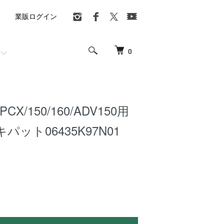
業販ログイン
0
CX/150/160/ADV150用
ット06435K97N01