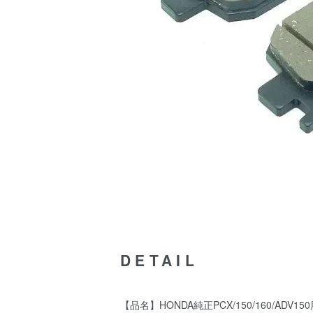
DETAIL
【品名】HONDA純正PCX/150/160/ADV