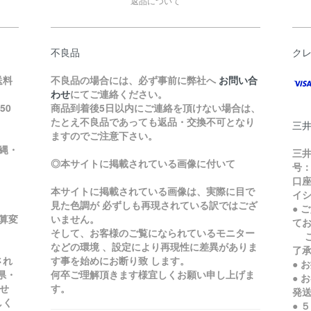
返品について
不良品
ク
送料
不良品の場合には、必ず事前に弊社へ
お問い合
わせ
にてご連絡ください。
50
商品到着後5日以内にご連絡を頂けない場合は、
たとえ不良品であっても返品・交換不可となり
三
ますのでご注意下さい。
縄・
三井
◎本サイトに掲載されている画像に付いて
号：
口座
本サイトに掲載されている画像は、実際に目で
イ
見た色調が 必ずしも再現されている訳ではござ
● 
加算変
いません。
て
そして、お客様のご覧になられているモニター
ご
などの環境 、設定により再現性に差異がありま
了
され
す事を始めにお断り致 します。
● 
県・
何卒ご理解頂きます様宜しくお願い申し上げま
● 
せ
す。
発
しく
● 