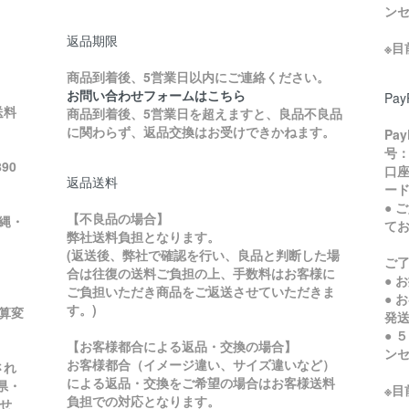
ン
返品期限
※
商品到着後、5営業日以内にご連絡ください。
お問い合わせフォームはこちら
Pa
送料
商品到着後、5営業日を超えますと、良品不良品
に関わらず、返品交換はお受けできかねます。
Pa
号：
90
口座
返品送料
ード
● 
【不良品の場合】
縄・
て
弊社送料負担となります。
ご
(返送後、弊社で確認を行い、良品と判断した場
ご
合は往復の送料ご負担の上、手数料はお客様に
● 
ご負担いただき商品をご返送させていただきま
● 
す。)
加算変
発
● 
【お客様都合による返品・交換の場合】
ン
お客様都合（イメージ違い、サイズ違いなど）
され
による返品・交換をご希望の場合はお客様送料
県・
※
負担での対応となります。
せ