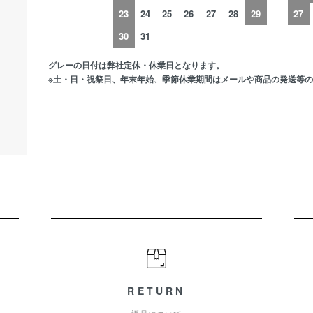
23
24
25
26
27
28
29
27
30
31
グレーの日付は弊社定休・休業日となります。
※土・日・祝祭日、年末年始、季節休業期間はメールや商品の発送等
RETURN