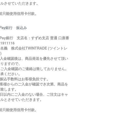
セルさせていただきます。
目前只能使用信用卡付款。
yPay銀行 振込み
yPay銀行 支店名：すずめ支店 普通 口座番
1911116
名義 株式会社TWINTRADE (ツイントレ
)
ご入金確認後は、商品発送を優先させて頂い
おりますので、
入金確認のご連絡は致しておりません。
了承ください。
お振込手数料はお客様負担です。
お客様からのご入金が確認でき次第、商品を
送致します。
５日以内にご入金のない場合、ご注文はキャ
セルとさせていただきます。
目前只能使用信用卡付款。