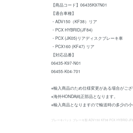
【商品コード】06435K97N01
【適合車種】
・ADV150（KF38）リア
・PCX HYBRID(JF84)
・PCX (JK05)リアディスクブレーキ車
・PCX160 (KF47) リア
【対応品番】
06435-K97-N01
06455-K04-701
※輸入商品のため仕様変更がある場合がござ
※海外HONDA純正部品となります。
※輸入商品となりますので輸送時の多少の
ブレーキパット ブレーキ類 ADV150 KF38 PCX HYBRID JF