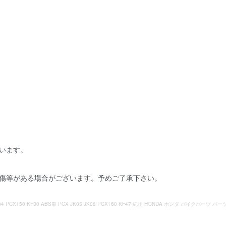
います。
小傷等がある場合がございます。予めご了承下さい。
84 PCX150 KF30 ABS車 PCX JK05 JK06 PCX160 KF47 純正 HONDA ホンダ バイクパ