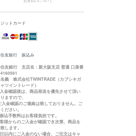
お支払いについて
レジットカード
井住友銀行 振込み
住友銀行 支店名：新大阪支店 普通 口座番
4160561
名義 株式会社TWINTRADE（カブシキガ
シャツイントレード）
ご入金確認後は、商品発送を優先させて頂い
おりますので、
入金確認のご連絡は致しておりません。ご
承ください。
お振込手数料はお客様負担です。
お客様からのご入金が確認でき次第、商品を
送致します。
５日以内にご入金のない場合、ご注文はキャ