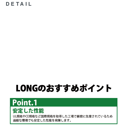
DETAIL
ナノアーク6000 Z20 Z6000-BT20 ウェイティ BW-150DBX ハイパーライト BW-155BN
デンヨー溶接機 BDW-170/BDW-180MC ネオライト MBW-140-1 スズキッド溶接機 ヴィク
トロン130 セリオ シティウォーカー ハーティパル JMC ショップライダー N-7.4 Smart-
UPS1250 SU1250 Smart-UPS1400 SU1400J Smart-UPS1500 SUA1500J
SUA1500JB(FJ1500J) Smart-UPS2200 SU2200J Smart-UPS3000 SU3000J Smart-
UPS3000RM SU3000RMJ (5U) CSB GP12170 GS PE12V17 GSユアサ NPH16-12T 古
河電池 12m17W 新神戸電機（日立）HF17-12A FIAMM 12SSP18 RITAR RT12000
LEOCH DJM12-20 SUNNYWAY SW12200 RITAR RT12200 MK BATTERY WestCo MF-
20A/12V20ｐ 新神戸電機 LHM-15-12／HV17-12A／HP15-12A/12P150 パナソニック LC-
X1220J Yacht Battery YP17.8-12 SUPER NATTO 12SN18 GS strage PXL12180
SEALAKE BATTERY FM12200 ABT 6-DZM-20