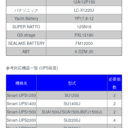
12A/12P150
パナソニック
LC-X1220J
Yacht Battery
YP17.8-12
SUPER NATTO
12SN18
GS strage
PXL12180
SEALAKE BATTERY
FM12200
ABT
6-DZM-20
参考対応機器一覧 (UPS装置)
必要個
機種名
型式
数
Smart-UPS1250
SU1250
2
Smart-UPS1400
SU1400J
2
Smart-UPS1500
SUA1500J/SUA1500JB(FJ1500J)
2
Smart-UPS2200
SU2200J
4