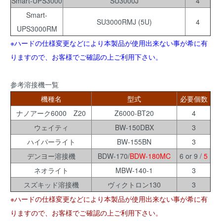
Smart-UPS3000
SU3000J
4
Smart-
SU3000RMJ (5U)
4
UPS3000RM
※ハードの仕様変更などにより本製品が使用出来ない事が希に有
りますので、お客様でご確認の上ご利用下さい。
参考溶接機一覧
機種名
型式
必要個数
ナノアーク6000 Z20
Z6000-BT20
4
ウェイティ
BW-150DBX
3
ハイパーライト
BW-155BN
3
デンヨー溶接機
BDW-170/
BDW-180MC
6 or 9 /
5
ネオライト
MBW-140-1
3
スズキッド溶接機
ヴィクトロン130
3
※ハードの仕様変更などにより本製品が使用出来ない事が希に有
りますので、お客様でご確認の上ご利用下さい。