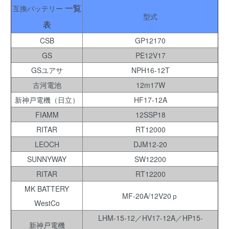
一覧
互換バッテリー
型式
表
CSB
GP12170
GS
PE12V17
GSユアサ
NPH16-12T
古河電池
12m17W
新神戸電機（日立）
HF17-12A
FIAMM
12SSP18
RITAR
RT12000
LEOCH
DJM12-20
SUNNYWAY
SW12200
RITAR
RT12200
MK BATTERY
MF-20A/12V20ｐ
WestCo
LHM-15-12／HV17-12A／HP15-
新神戸電機