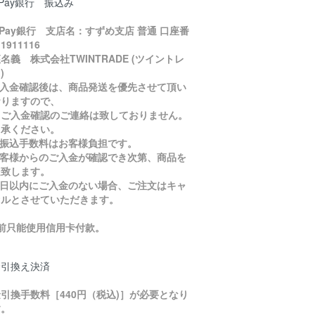
yPay銀行 振込み
yPay銀行 支店名：すずめ支店 普通 口座番
1911116
名義 株式会社TWINTRADE (ツイントレ
)
ご入金確認後は、商品発送を優先させて頂い
おりますので、
入金確認のご連絡は致しておりません。
了承ください。
お振込手数料はお客様負担です。
お客様からのご入金が確認でき次第、商品を
送致します。
５日以内にご入金のない場合、ご注文はキャ
セルとさせていただきます。
目前只能使用信用卡付款。
金引換え決済
引換手数料［440円（税込)］が必要となり
す。