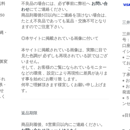
送料
不良品の場合には、必ず事前に弊社へ
お問い合
わせ
にてご連絡ください。
50
商品到着後5日以内にご連絡を頂けない場合は、
たとえ不良品であっても返品・交換不可となり
三
ますのでご注意下さい。
縄・
三井
◎本サイトに掲載されている画像に付いて
号：
口座
本サイトに掲載されている画像は、実際に目で
イ
見た色調が 必ずしも再現されている訳ではござ
● 
加算変
いません。
て
そして、お客様のご覧になられているモニター
ご
などの環境 、設定により再現性に差異がありま
了
され
す事を始めにお断り致 します。
● 
県・
何卒ご理解頂きます様宜しくお願い申し上げま
● 
せ
す。
発
しく
● 
ン
返品期限
※
商品到着後、5営業日以内にご連絡ください。
お問い合わせフォームはこちら