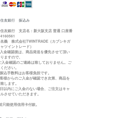
井住友銀行 振込み
住友銀行 支店名：新大阪支店 普通 口座番
4160561
名義 株式会社TWINTRADE（カブシキガ
シャツイントレード）
ご入金確認後は、商品発送を優先させて頂い
おりますので、
入金確認のご連絡は致しておりません。ご
承ください。
お振込手数料はお客様負担です。
お客様からのご入金が確認でき次第、商品を
送致します。
５日以内にご入金のない場合、ご注文はキャ
セルさせていただきます。
目前只能使用信用卡付款。