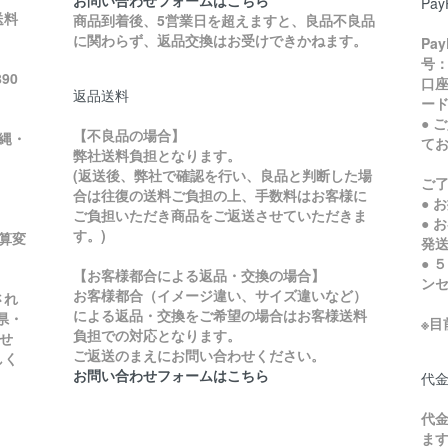
Pa
送料
商品到着後、5営業日を超えますと、良品不良品
に関わらず、返品交換はお受けできかねます。
Pa
号：
90
口座
返品送料
ード
● 
【不良品の場合】
縄・
て
弊社送料負担となります。
ご
(返送後、弊社で確認を行い、良品と判断した場
ご
合は往復の送料ご負担の上、手数料はお客様に
● 
ご負担いただき商品をご返送させていただきま
● 
す。)
加算変
発
● 
【お客様都合による返品・交換の場合】
ン
お客様都合（イメージ違い、サイズ違いなど）
され
による返品・交換をご希望の場合はお客様送料
県・
※
負担での対応となります。
せ
ご返送のまえにお問い合わせください。
しく
お問い合わせフォームはこちら
代
代金
ま