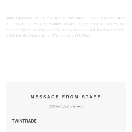
DUNLOP製 DUNLOP ダンロップ GT601 140/70-17 66H TL 17インチ 110/70-17 54H 17
チューブレス チューブレスタイヤ CBR250 Ninja250 バリオス スズキ リア カスタム タイ
ヤ バイク 仕事 オシャレ 部品 バイク用品 ブラック オプション 改造 カスタムパーツ 新品
交換用 通勤 通学 GT6011107017 GT6011407017 SET-GT601
MESSAGE FROM STAFF
店長からのメッセージ
TWINTRADE