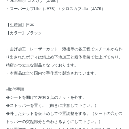
・2022年クロスカブ（JA60）
・スーパーカブLite（JA76） / クロスカブLite（JA79）
【生産国】日本
【カラー】ブラック
・曲げ加工・レーザーカット・溶接等の各工程でスチールから作
り出されたボディは錆止め下地加工と粉体塗装で仕上げており、
精密かつ丈夫な製品となっております。
・本商品は全て国内で手作業で製造されています。
※取付手順
�シートを開けて左右２点のナットを外す。
�ストッパーを置く。（向きに注意して下さい。）
�外したナットを仮止めして位置調整をする。（シートの穴がス
トッパーの突起部分と合わさるようにして下さい。）