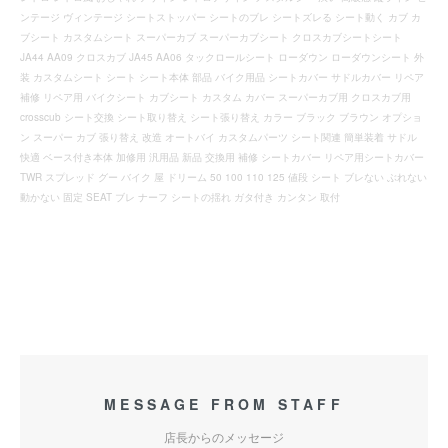
ンテージ ヴィンテージ シートストッパー シートのブレ シートズレる シート動く カブ カ
ブシート カスタムシート スーパーカブ スーパーカブシート クロスカブシートシート
JA44 AA09 クロスカブ JA45 AA06 タックロールシート ローダウン ローダウンシート 外
装 カスタムシート シート シート本体 部品 バイク用品 シートカバー サドルカバー リペア
補修 リペア用 バイクシート カブシート カスタム カバー スーパーカブ用 クロスカブ用
crosscub シート交換 シート取り替え シート張り替え カラー ブラック ブラウン オプショ
ン スーパー カブ 張り替え 改造 オートバイ カスタムパーツ シート関連 簡単装着 サドル
快適 ベース付き本体 加修用 汎用品 新品 交換用 補修 シートカバー リペア用シートカバー
TWR スプレッド グー バイク 屋 ドリーム 50 100 110 125 値段 シート ブレない ぶれない
動かない 固定 SEAT ブレ ナーフ シートの揺れ ガタ付き カンタン 取付
MESSAGE FROM STAFF
店長からのメッセージ