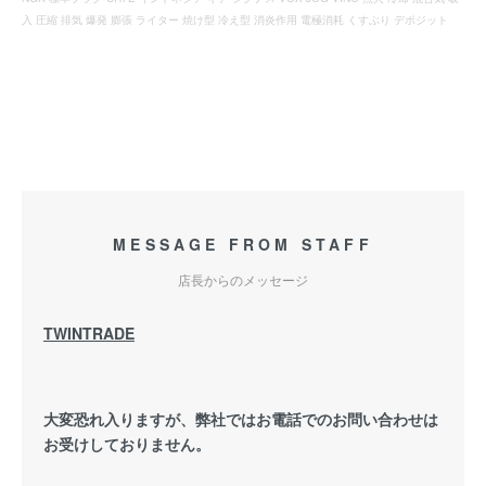
入 圧縮 排気 爆発 膨張 ライター 焼け型 冷え型 消炎作用 電極消耗 くすぶり デポジット
MESSAGE FROM STAFF
店長からのメッセージ
TWINTRADE
大変恐れ入りますが、弊社ではお電話でのお問い合わせは
お受けしておりません。