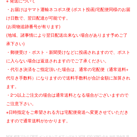
※ 発送について
・お届けはヤマト運輸ネコポス便 (ポスト投函)宅配便同様のお届
け日数で、翌日配達が可能です。
(お荷物追跡番号が有ります)
(地域、諸事情により翌日配送出来ない場合があります予めご了
承下さい)
・郵便受け・ポスト・新聞受けなどに投函されますので、ポスト
に入らない場合は返送されますのでご了承ください。
・代引き決済をご指定頂いた場合は、通常の宅配便（通常送料+
代引き手数料）になりますので送料手数料が合計金額に加算され
ます。
・2つ以上ご注文の場合は通常送料となる場合がございますので
ご注意下さい。
※日時指定をご希望される方は宅配便発送へ変更させていただき
ますので通常送料がかかります。
NGK 標準プラグ CR7E インドネシア ギア シグナス VOX JOG VINO 点火 冷却 混合気 吸