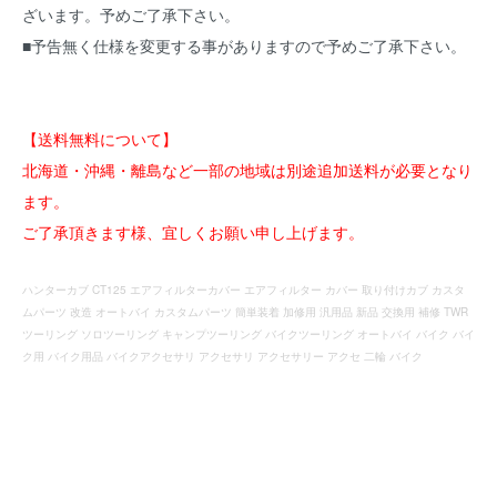
ざいます。予めご了承下さい。
■予告無く仕様を変更する事がありますので予めご了承下さい。
【送料無料について】
北海道・沖縄・離島など一部の地域は別途追加送料が必要となり
ます。
ご了承頂きます様、宜しくお願い申し上げます。
ハンターカブ CT125 エアフィルターカバー エアフィルター カバー 取り付けカブ カスタ
ムパーツ 改造 オートバイ カスタムパーツ 簡単装着 加修用 汎用品 新品 交換用 補修 TWR
ツーリング ソロツーリング キャンプツーリング バイクツーリング オートバイ バイク バイ
ク用 バイク用品 バイクアクセサリ アクセサリ アクセサリー アクセ 二輪 バイク