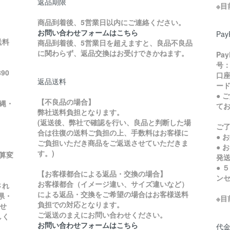
返品期限
※
商品到着後、5営業日以内にご連絡ください。
お問い合わせフォームはこちら
Pa
送料
商品到着後、5営業日を超えますと、良品不良品
に関わらず、返品交換はお受けできかねます。
Pa
号：
90
口座
返品送料
ード
● 
【不良品の場合】
縄・
て
弊社送料負担となります。
ご
(返送後、弊社で確認を行い、良品と判断した場
ご
合は往復の送料ご負担の上、手数料はお客様に
● 
ご負担いただき商品をご返送させていただきま
● 
す。)
加算変
発
● 
【お客様都合による返品・交換の場合】
ン
お客様都合（イメージ違い、サイズ違いなど）
され
による返品・交換をご希望の場合はお客様送料
県・
※
負担での対応となります。
せ
ご返送のまえにお問い合わせください。
しく
お問い合わせフォームはこちら
代