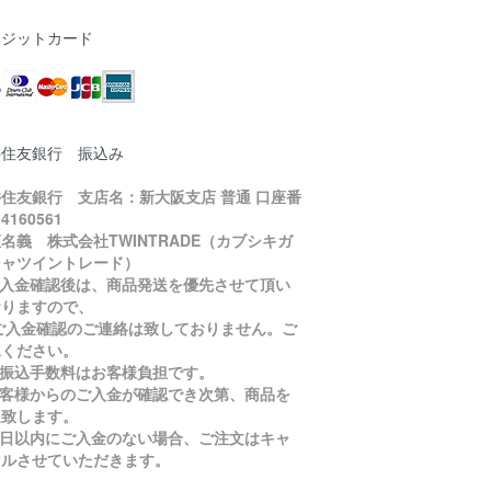
レジットカード
井住友銀行 振込み
住友銀行 支店名：新大阪支店 普通 口座番
4160561
名義 株式会社TWINTRADE（カブシキガ
シャツイントレード）
ご入金確認後は、商品発送を優先させて頂い
おりますので、
入金確認のご連絡は致しておりません。ご
承ください。
お振込手数料はお客様負担です。
お客様からのご入金が確認でき次第、商品を
送致します。
５日以内にご入金のない場合、ご注文はキャ
セルさせていただきます。