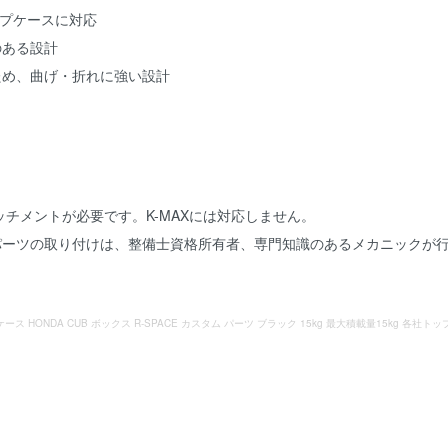
のトップケースに対応
のある設計
ため、曲げ・折れに強い設計
タッチメントが必要です。K-MAXには対応しません。
パーツの取り付けは、整備士資格所有者、専門知識のあるメカニックが
ス HONDA CUB ボックス R-SPACE カスタム パーツ ブラック 15kg 最大積載量15kg 各社トッ