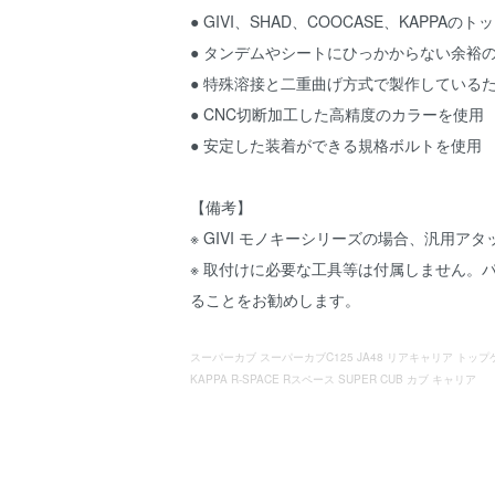
● GIVI、SHAD、COOCASE、KAPPA
● タンデムやシートにひっかからない余裕
● 特殊溶接と二重曲げ方式で製作している
● CNC切断加工した高精度のカラーを使用
● 安定した装着ができる規格ボルトを使用
【備考】
※ GIVI モノキーシリーズの場合、汎用ア
※ 取付けに必要な工具等は付属しません。
ることをお勧めします。
スーパーカブ スーパーカブC125 JA48 リアキャリア トップケー
KAPPA R-SPACE Rスペース SUPER CUB カブ キャリア