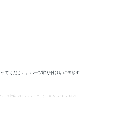
行ってください。パーツ取り付け店に依頼す
プケース対応 ジビ シャッド クーケース カッパ GIVI SHAD