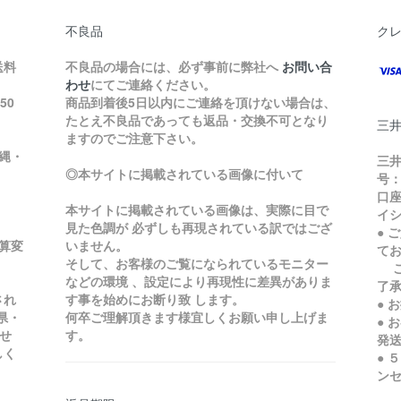
不良品
ク
送料
不良品の場合には、必ず事前に弊社へ
お問い合
わせ
にてご連絡ください。
50
商品到着後5日以内にご連絡を頂けない場合は、
たとえ不良品であっても返品・交換不可となり
三
ますのでご注意下さい。
縄・
三井
◎本サイトに掲載されている画像に付いて
号：
口座
本サイトに掲載されている画像は、実際に目で
イ
見た色調が 必ずしも再現されている訳ではござ
● 
加算変
いません。
て
そして、お客様のご覧になられているモニター
ご
などの環境 、設定により再現性に差異がありま
了
され
す事を始めにお断り致 します。
● 
県・
何卒ご理解頂きます様宜しくお願い申し上げま
● 
せ
す。
発
しく
● 
ン