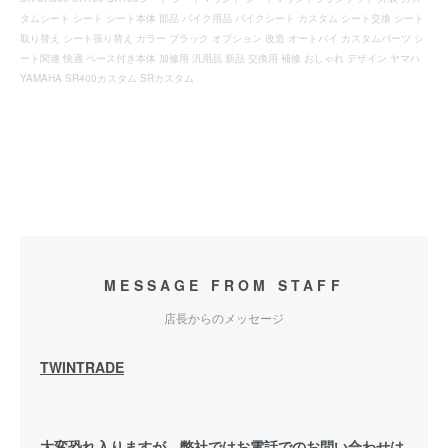
タムシート シート シート本体 部品 バイク用品 バイクシート カスタム シート交換 シート
取り替え シート張り替え カラー ブラック オプション 改造 オートバイ カスタムパーツ シ
ート関連 快適 ベース付き本体 加修用 汎用品 新品 交換用 補修 おしゃれ デザイン ヤマハ
YAMAHA SR400カスタム SRカスタム
MESSAGE FROM STAFF
店長からのメッセージ
TWINTRADE
大変恐れ入りますが、弊社ではお電話でのお問い合わせは